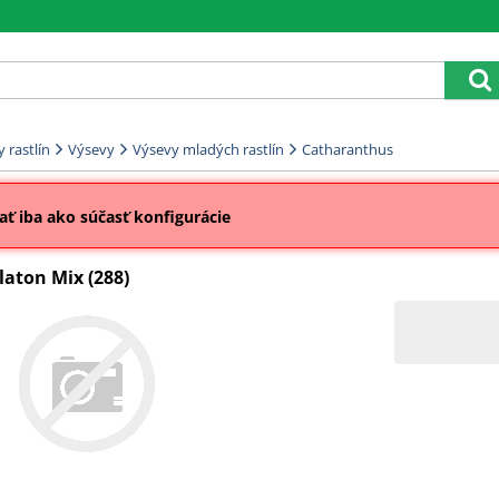
 rastlín
Výsevy
Výsevy mladých rastlín
Catharanthus
ť iba ako súčasť konfigurácie
aton Mix (288)