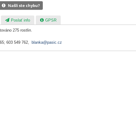
Našli ste chybu?
Poslať info
GPSR
ováno 275 rostlin.
065; 603 549 762,
blanka@pasic.cz