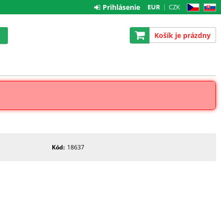
Prihlásenie
EUR
CZK
CZ
SK
Košík je prázdny
Kód
18637