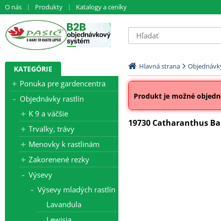
O nás
Produkty
Katalogy a ceníky
Hlavná strana
Objednávky
KATEGÓRIE
Ponuka pre gardencentra
Produkt je možné objedna
Objednávky rastlín
K 9 a väčšie
19730 Catharanthus Bal
Trvalky, trávy
Menovky k rastlinám
Zakorenené rezky
Výsevy
Výsevy mladých rastlín
Lavandula
Lewisia