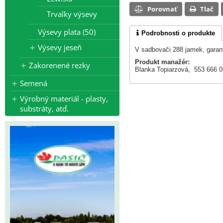
Porovnať
Tlač
Trvalky výsevy
Výsevy plata (50)
Podrobnosti o produkte
Výsevy jeseň
V sadbovači 288 jamek, garant
Produkt manažér:
Zakorenené rezky
Blanka Topiarzová, 553 666 
Semená
Výrobný materiál - plasty,
substráty, atď.