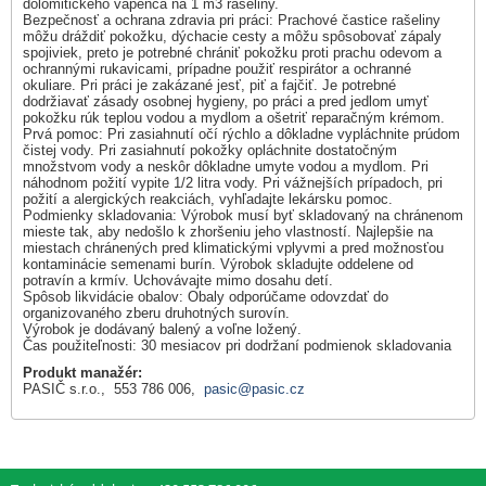
dolomitického vápenca na 1 m3 rašeliny.
Bezpečnosť a ochrana zdravia pri práci: Prachové častice rašeliny
môžu dráždiť pokožku, dýchacie cesty a môžu spôsobovať zápaly
spojiviek, preto je potrebné chrániť pokožku proti prachu odevom a
ochrannými rukavicami, prípadne použiť respirátor a ochranné
okuliare. Pri práci je zakázané jesť, piť a fajčiť. Je potrebné
dodržiavať zásady osobnej hygieny, po práci a pred jedlom umyť
pokožku rúk teplou vodou a mydlom a ošetriť reparačným krémom.
Prvá pomoc: Pri zasiahnutí očí rýchlo a dôkladne vypláchnite prúdom
čistej vody. Pri zasiahnutí pokožky opláchnite dostatočným
množstvom vody a neskôr dôkladne umyte vodou a mydlom. Pri
náhodnom požití vypite 1/2 litra vody. Pri vážnejších prípadoch, pri
požití a alergických reakciách, vyhľadajte lekársku pomoc.
Podmienky skladovania: Výrobok musí byť skladovaný na chránenom
mieste tak, aby nedošlo k zhoršeniu jeho vlastností. Najlepšie na
miestach chránených pred klimatickými vplyvmi a pred možnosťou
kontaminácie semenami burín. Výrobok skladujte oddelene od
potravín a krmív. Uchovávajte mimo dosahu detí.
Spôsob likvidácie obalov: Obaly odporúčame odovzdať do
organizovaného zberu druhotných surovín.
Výrobok je dodávaný balený a voľne ložený.
Čas použiteľnosti: 30 mesiacov pri dodržaní podmienok skladovania
Produkt manažér:
PASIČ s.r.o., 553 786 006,
pasic@pasic.cz