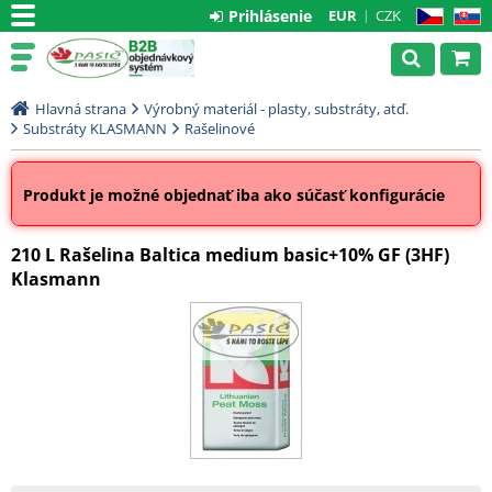
Prihlásenie
EUR
CZK
CZ
SK
Hlavná strana
Výrobný materiál - plasty, substráty, atď.
Substráty KLASMANN
Rašelinové
Produkt je možné objednať iba ako súčasť konfigurácie
210 L Rašelina Baltica medium basic+10% GF (3HF)
Klasmann