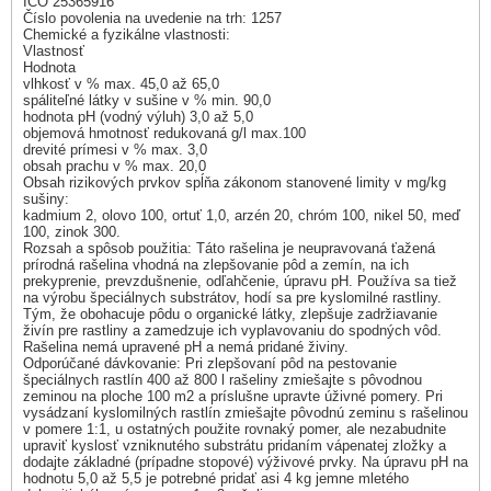
IČO 25365916
Číslo povolenia na uvedenie na trh: 1257
Chemické a fyzikálne vlastnosti:
Vlastnosť
Hodnota
vlhkosť v % max. 45,0 až 65,0
spáliteľné látky v sušine v % min. 90,0
hodnota pH (vodný výluh) 3,0 až 5,0
objemová hmotnosť redukovaná g/l max.100
drevité prímesi v % max. 3,0
obsah prachu v % max. 20,0
Obsah rizikových prvkov spĺňa zákonom stanovené limity v mg/kg
sušiny:
kadmium 2, olovo 100, ortuť 1,0, arzén 20, chróm 100, nikel 50, meď
100, zinok 300.
Rozsah a spôsob použitia: Táto rašelina je neupravovaná ťažená
prírodná rašelina vhodná na zlepšovanie pôd a zemín, na ich
prekyprenie, prevzdušnenie, odľahčenie, úpravu pH. Používa sa tiež
na výrobu špeciálnych substrátov, hodí sa pre kyslomilné rastliny.
Tým, že obohacuje pôdu o organické látky, zlepšuje zadržiavanie
živín pre rastliny a zamedzuje ich vyplavovaniu do spodných vôd.
Rašelina nemá upravené pH a nemá pridané živiny.
Odporúčané dávkovanie: Pri zlepšovaní pôd na pestovanie
špeciálnych rastlín 400 až 800 l rašeliny zmiešajte s pôvodnou
zeminou na ploche 100 m2 a príslušne upravte úživné pomery. Pri
vysádzaní kyslomilných rastlín zmiešajte pôvodnú zeminu s rašelinou
v pomere 1:1, u ostatných použite rovnaký pomer, ale nezabudnite
upraviť kyslosť vzniknutého substrátu pridaním vápenatej zložky a
dodajte základné (prípadne stopové) výživové prvky. Na úpravu pH na
hodnotu 5,0 až 5,5 je potrebné pridať asi 4 kg jemne mletého