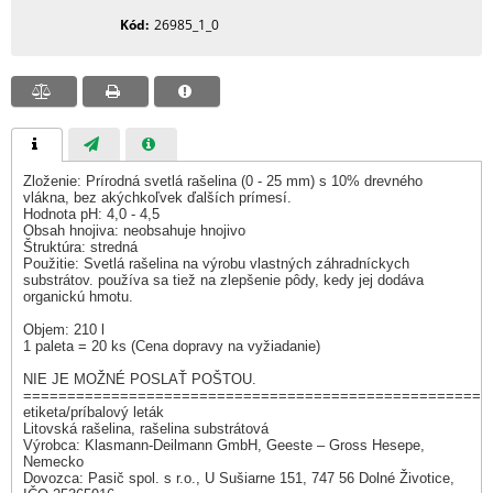
Kód
26985_1_0
Zloženie: Prírodná svetlá rašelina (0 - 25 mm) s 10% drevného
vlákna, bez akýchkoľvek ďalších prímesí.
Hodnota pH: 4,0 - 4,5
Obsah hnojiva: neobsahuje hnojivo
Štruktúra: stredná
Použitie: Svetlá rašelina na výrobu vlastných záhradníckych
substrátov. používa sa tiež na zlepšenie pôdy, kedy jej dodáva
organickú hmotu.
Objem: 210 l
1 paleta = 20 ks (Cena dopravy na vyžiadanie)
NIE JE MOŽNÉ POSLAŤ POŠTOU.
====================================================
etiketa/príbalový leták
Litovská rašelina, rašelina substrátová
Výrobca: Klasmann-Deilmann GmbH, Geeste – Gross Hesepe,
Nemecko
Dovozca: Pasič spol. s r.o., U Sušiarne 151, 747 56 Dolné Životice,