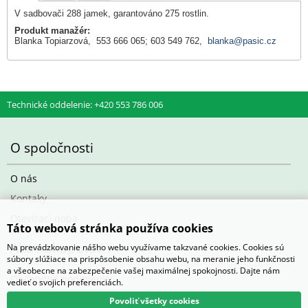
V sadbovači 288 jamek, garantováno 275 rostlin.
Produkt manažér:
Blanka Topiarzová, 553 666 065; 603 549 762,
blanka@pasic.cz
Technické oddelenie: +420 553 786 006
O spoločnosti
O nás
Kontaky
Otevírací doba
Táto webová stránka používa cookies
Ako nakupovať
Na prevádzkovanie nášho webu využívame takzvané cookies. Cookies sú
súbory slúžiace na prispôsobenie obsahu webu, na meranie jeho funkčnosti
a všeobecne na zabezpečenie vašej maximálnej spokojnosti. Dajte nám
Obchodné podmienky
vedieť o svojich preferenciách.
Povoliť všetky cookies