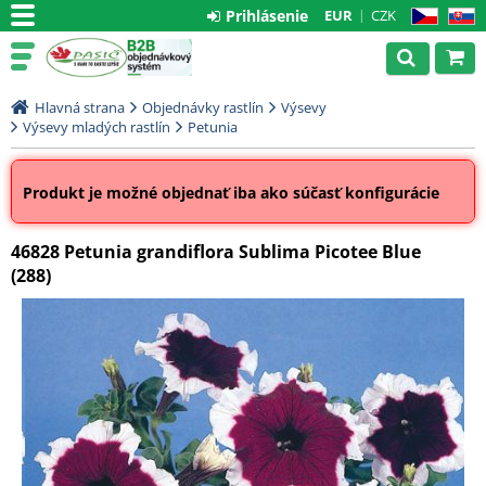
Prihlásenie
EUR
CZK
CZ
SK
Hlavná strana
Objednávky rastlín
Výsevy
Výsevy mladých rastlín
Petunia
Produkt je možné objednať iba ako súčasť konfigurácie
46828 Petunia grandiflora Sublima Picotee Blue
(288)