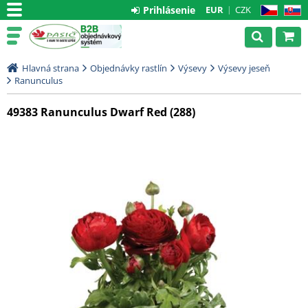
Prihlásenie
EUR
CZK
CZ
SK
Hlavná strana
Objednávky rastlín
Výsevy
Výsevy jeseň
Ranunculus
49383 Ranunculus Dwarf Red (288)