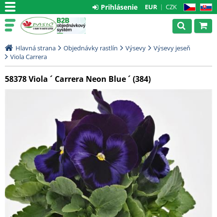
Prihlásenie
EUR
CZK
CZ
SK
Hlavná strana
Objednávky rastlín
Výsevy
Výsevy jeseň
Viola Carrera
58378 Viola ´ Carrera Neon Blue ´ (384)