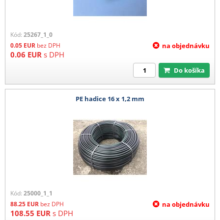
Kód:
25267_1_0
0.05
EUR
bez DPH
na objednávku
0.06
EUR
s DPH
Do košíka
PE hadice 16 x 1,2 mm
Kód:
25000_1_1
88.25
EUR
bez DPH
na objednávku
108.55
EUR
s DPH