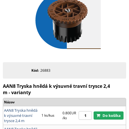
Kód
26883
AAN8 Tryska hnědá k výsuvné travní trysce 2,4
m - varianty
Názov
AAN8 Tryska hnědá
0.80EUR
k výsuvné travní
1 ks/kus
Do košíka
/
ks
trysce 2,4 m