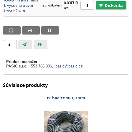
AAN8 Tryska hnědá
0.03EUR
k výsuvné travní
25 ks/balení
Do košíka
/
ks
trysce 2,4 m
Produkt manažér:
PASIČ s.r.o., 553 786 006,
pasic@pasic.cz
Súvisiace produkty
PE hadice 16-1,0 mm