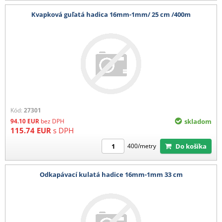
Kvapková guľatá hadica 16mm-1mm/ 25 cm /400m
Kód:
27301
94.10
EUR
bez DPH
skladom
115.74
EUR
s DPH
Do košíka
400/metry
Odkapávací kulatá hadice 16mm-1mm 33 cm