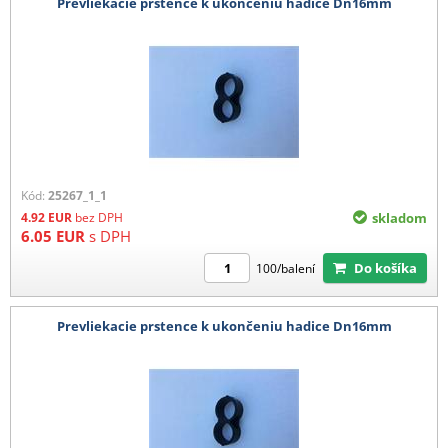
Prevliekacie prstence k ukončeniu hadice Dn16mm
Kód:
25267_1_1
4.92
EUR
bez DPH
skladom
6.05
EUR
s DPH
Do košíka
100/balení
Prevliekacie prstence k ukončeniu hadice Dn16mm