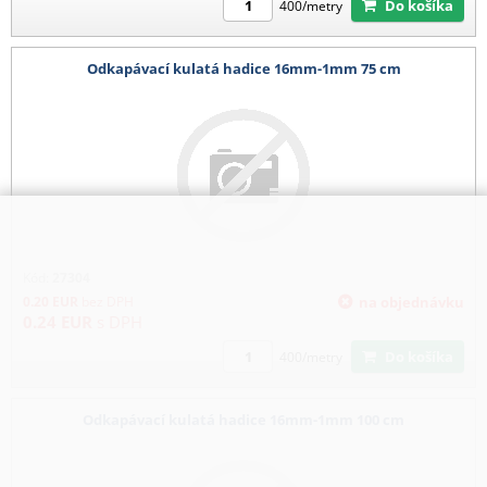
Do košíka
400/metry
Odkapávací kulatá hadice 16mm-1mm 75 cm
Kód:
27304
0.20
EUR
bez DPH
na objednávku
0.24
EUR
s DPH
Do košíka
400/metry
Odkapávací kulatá hadice 16mm-1mm 100 cm