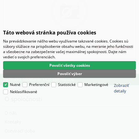
Táto webová stránka používa cookies
Kód:
27305
Na prevádzkovanie nášho webu využívame takzvané cookies. Cookies sú
súbory slúžiace na prispôsobenie obsahu webu, na meranie jeho funkčnosti
0.00
EUR
bez DPH
na objednávku
a všeobecne na zabezpečenie vašej maximálnej spokojnosti. Dajte nám
0.00
EUR
s DPH
vedieť o svojich preferenciách.
Povoliť všetky cookies
Povoliť výber
Technické oddelenie: +420 553 786 006
Nutné
Preferenční
Statistické
Marketingové
Zobraziť
detaily
Neklasifikované
O spoločnosti
O nás
Kontaky
Otevírací doba