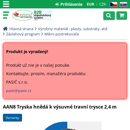
Prihlásenie
EUR
CZK
CZ
SK
Hlavná strana
Výrobný materiál - plasty, substráty, atď.
Závlahový program
Mikro postrekovače
Produkt je vyradený!
Produkt už nie je v našej ponuke.
Kontaktujte, prosím, manažéra produktu:
PASIČ s.r.o.
pasic@pasic.cz
AAN8 Tryska hnědá k výsuvné travní trysce 2,4 m
varianty