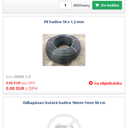
Do košíka
400/metry
PE hadice 16 x 1,2 mm
Kód:
25000_1_0
0.00
EUR
bez DPH
na objednávku
0.00
EUR
s DPH
Odkapávací kulatá hadice 16mm-1mm 50 cm