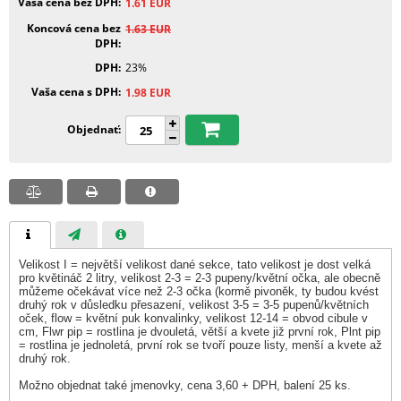
Vaša cena bez DPH
1.61
EUR
Koncová cena bez
1.63
EUR
DPH
DPH
23%
Vaša cena s DPH
1.98
EUR
Objednať
Velikost I = největší velikost dané sekce, tato velikost je dost velká
pro květináč 2 litry, velikost 2-3 = 2-3 pupeny/květní očka, ale obecně
můžeme očekávat více než 2-3 očka (kormě pivoněk, ty budou kvést
druhý rok v důsledku přesazení, velikost 3-5 = 3-5 pupenů/květních
oček, flow = květní puk konvalinky, velikost 12-14 = obvod cibule v
cm, Flwr pip = rostlina je dvouletá, větší a kvete již první rok, Plnt pip
= rostlina je jednoletá, první rok se tvoří pouze listy, menší a kvete až
druhý rok.
Možno objednat také jmenovky, cena 3,60 + DPH, balení 25 ks.