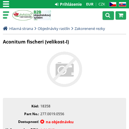
Prihlásenie
EUR
CZK
CZ
SK
Hlavná strana
Objednávky rastlín
Zakorenené rezky
Aconitum fischeri (velikost-I)
Kód
18358
Part No.
277.0019.0556
Dostupnosť
na objednávku