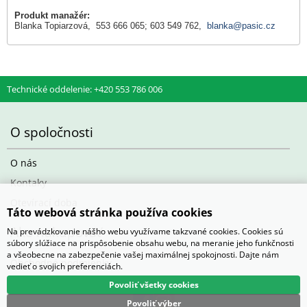
Produkt manažér:
Blanka Topiarzová, 553 666 065; 603 549 762,
blanka@pasic.cz
Technické oddelenie: +420 553 786 006
O spoločnosti
O nás
Kontaky
Otevírací doba
Táto webová stránka používa cookies
Ako nakupovať
Na prevádzkovanie nášho webu využívame takzvané cookies. Cookies sú
súbory slúžiace na prispôsobenie obsahu webu, na meranie jeho funkčnosti
a všeobecne na zabezpečenie vašej maximálnej spokojnosti. Dajte nám
Obchodné podmienky
vedieť o svojich preferenciách.
Povoliť všetky cookies
Povoliť výber