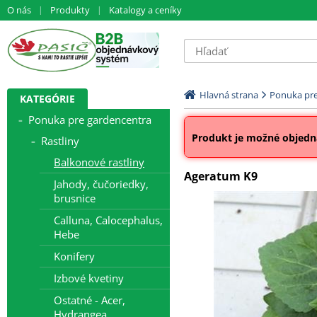
O nás
Produkty
Katalogy a ceníky
Hlavná strana
Ponuka pre
KATEGÓRIE
Ponuka pre gardencentra
Produkt je možné objedna
Rastliny
Balkonové rastliny
Ageratum K9
Jahody, čučoriedky,
brusnice
Calluna, Calocephalus,
Hebe
Konifery
Izbové kvetiny
Ostatné - Acer,
Hydrangea...