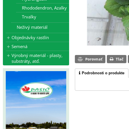
Rhododendron, Azalky
Trvalky
Neživý materiál
Objednávky rastlín
Semená
Výrobný materiál - plasty,
Porovnať
Tlač
substráty, atď.
Podrobnosti o produkte