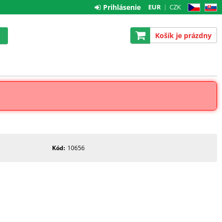
Prihlásenie
EUR
CZK
CZ
SK
Košík je prázdny
Kód
10656