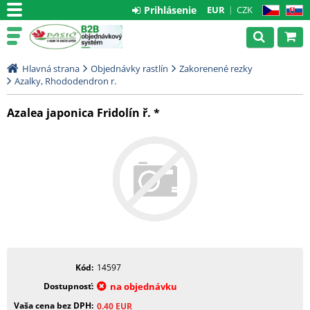
Prihlásenie
EUR
CZK
CZ
SK
Hlavná strana
Objednávky rastlín
Zakorenené rezky
Azalky, Rhododendron r.
Azalea japonica Fridolín ř. *
Kód
14597
Dostupnosť
na objednávku
Vaša cena bez DPH
0.40
EUR