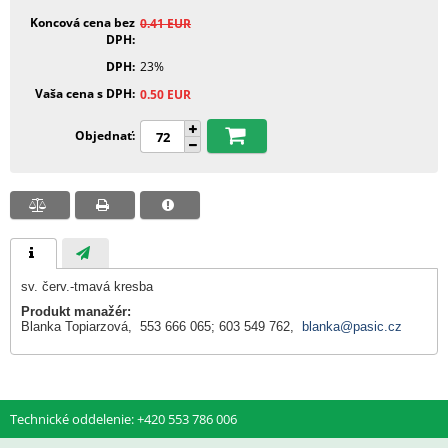
Koncová cena bez
0.41
EUR
DPH
DPH
23%
Vaša cena s DPH
0.50
EUR
Objednať
sv. červ.-tmavá kresba
Produkt manažér:
Blanka Topiarzová, 553 666 065; 603 549 762,
blanka@pasic.cz
Technické oddelenie: +420 553 786 006