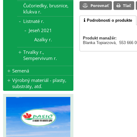
Čučoriedky, brusnice,
Porovnať
Tlač
kľukva r.
Podrobnosti o produkte
Listnaté r.
Jeseň 2021
Produkt manažér:
Azalky r.
Blanka Topiarzová, 553 666 
Trvalky r.,
Sempervivum r.
Semená
Výrobný materiál - plasty,
substráty, atď.