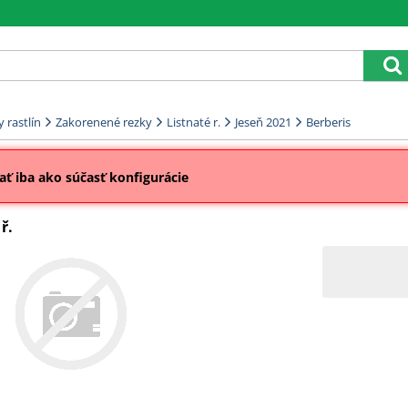
 rastlín
Zakorenené rezky
Listnaté r.
Jeseň 2021
Berberis
ť iba ako súčasť konfigurácie
ř.