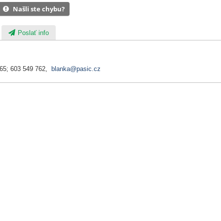
Našli ste chybu?
Poslať info
065; 603 549 762,
blanka@pasic.cz