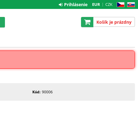
Prihlásenie
EUR
CZK
CZ
SK
Košík je prázdny
Kód
90006