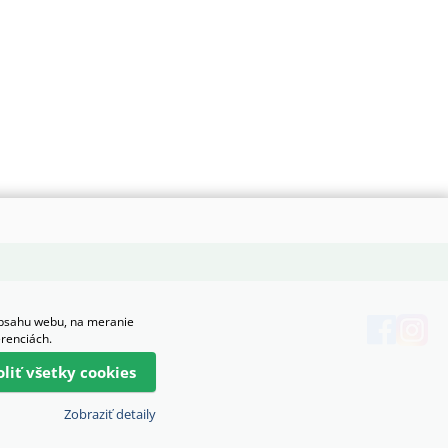
obsahu webu, na meranie
erenciách.
oliť všetky cookies
Zobraziť detaily