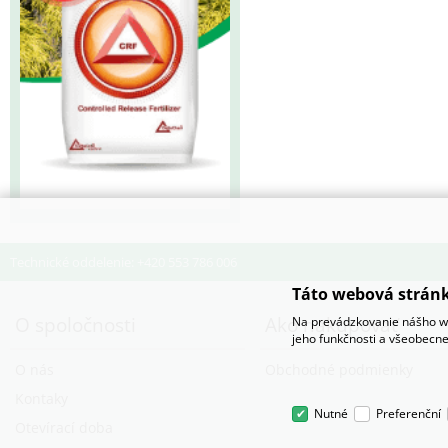
Technické oddelenie: +420 553 786 006
Táto webová stránk
O spoločnosti
Ako nakupovať
Na prevádzkovanie nášho we
jeho funkčnosti a všeobecne
O nás
Obchodné podmienky
Kontaky
Nutné
Preferenční
Otevírací doba