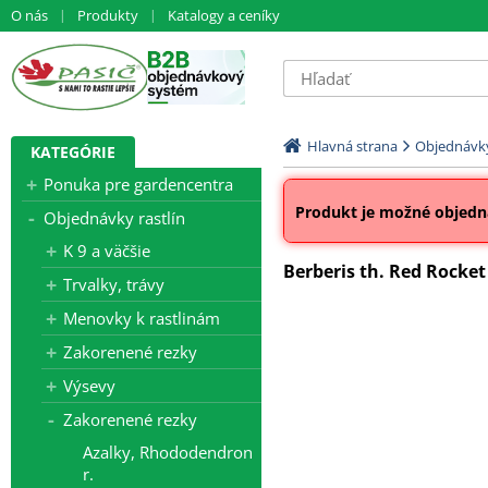
O nás
Produkty
Katalogy a ceníky
Hlavná strana
Objednávky
KATEGÓRIE
Ponuka pre gardencentra
Produkt je možné objedna
Objednávky rastlín
K 9 a väčšie
Berberis th. Red Rocket 
Trvalky, trávy
Menovky k rastlinám
Zakorenené rezky
Výsevy
Zakorenené rezky
Azalky, Rhododendron
r.