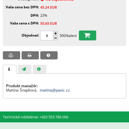
Vaša cena bez DPH
45.24
EUR
DPH
23%
Vaša cena s DPH
55.65
EUR
Objednať
500/balení
Produkt manažér:
Martina Šnajdrová,
martina@pasic.cz
Technické oddelenie: +420 553 786 006