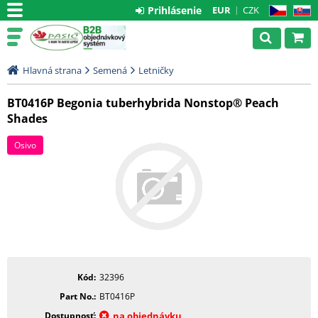
Prihlásenie
EUR
CZK
CZ
SK
Hlavná strana
Semená
Letničky
BT0416P Begonia tuberhybrida Nonstop® Peach
Shades
Osivo
Kód
32396
Part No.
BT0416P
Dostupnosť
na objednávku