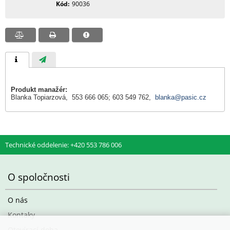
Kód
90036
Produkt manažér:
Blanka Topiarzová, 553 666 065; 603 549 762,
blanka@pasic.cz
Technické oddelenie: +420 553 786 006
O spoločnosti
O nás
Kontaky
Otevírací doba