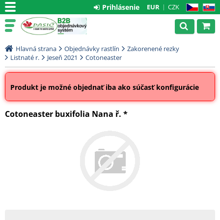
Prihlásenie
EUR
CZK
CZ
SK
Hlavná strana
Objednávky rastlín
Zakorenené rezky
Listnaté r.
Jeseň 2021
Cotoneaster
Produkt je možné objednať iba ako súčasť konfigurácie
Cotoneaster buxifolia Nana ř. *