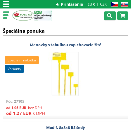
Prihlásenie
EUR
CZK
CZ
SK
Špeciálna ponuka
Menovky s tabuľkou zapichovacie žlté
Speciální nabídka
varianty
Kód:
27105
od
1.05
EUR
bez DPH
od
1.27
EUR
s DPH
Modif. 8x8x8 BS šedý