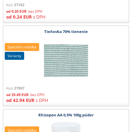
Kód:
27162
od
0.20
EUR
bez DPH
od
0.24
EUR
s DPH
Tieňovka 70% tienenie
Speciální nabídka
varianty
Kód:
27097
od
35.49
EUR
bez DPH
od
42.94
EUR
s DPH
Rhizopon AA 0,5% 100g púder
Speciální nabídka