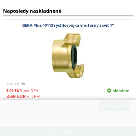
Naposledy naskladnené
GEKA Plus 40113 rýchlospojka vnútorný závit 1"
Kód:
22139
3.05
EUR
bez DPH
skladom
3.69
EUR
s DPH
Do košíka
Technické oddelenie: +420 553 786 006