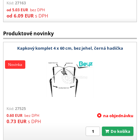
Kód:
27163
od
5.03
EUR
bez DPH
od
6.09
EUR
s DPH
Produktové novinky
Kapkový komplet 4 x 60 cm, bez jehel, černá hadička
Novinka
Kód:
27525
0.60
EUR
bez DPH
na objednávku
0.73
EUR
s DPH
Do košíka