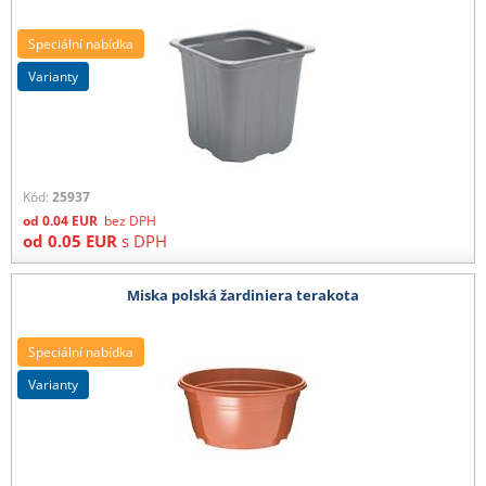
Speciální nabídka
varianty
Kód:
25937
od
0.04
EUR
bez DPH
od
0.05
EUR
s DPH
Miska polská žardiniera terakota
Speciální nabídka
varianty