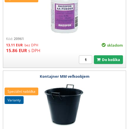
Kód:
20961
13.11
EUR
bez DPH
skladom
15.86
EUR
s DPH
Do košíka
Kontajner MM veľkoobjem
Speciální nabídka
varianty