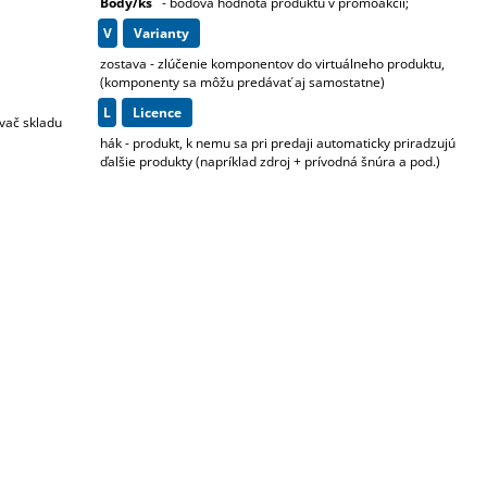
Body/ks
- bodová hodnota produktu v promoakcii;
v
varianty
zostava - zlúčenie komponentov do virtuálneho produktu,
(komponenty sa môžu predávať aj samostatne)
L
licence
ovač skladu
hák - produkt, k nemu sa pri predaji automaticky priradzujú
ďalšie produkty (napríklad zdroj + prívodná šnúra a pod.)