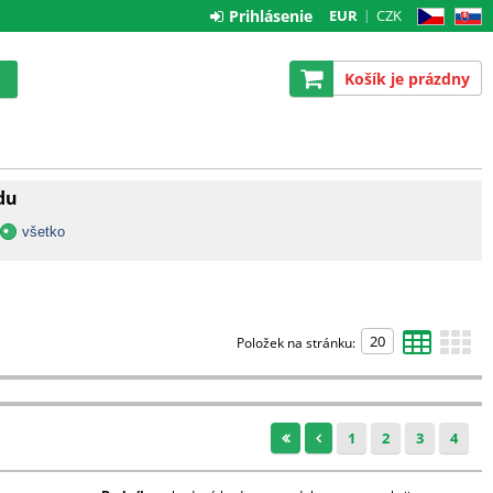
Prihlásenie
EUR
CZK
CZ
SK
Košík je prázdny
adu
všetko
Položek na stránku:
1
2
3
4