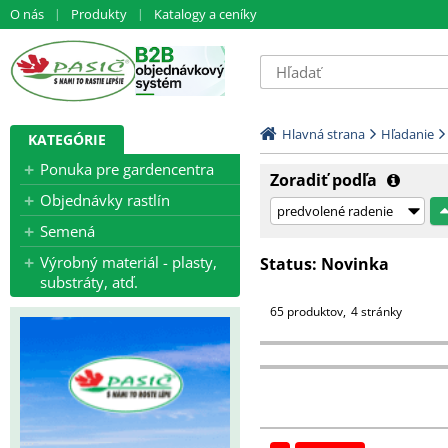
O nás
Produkty
Katalogy a ceníky
Hlavná strana
Hľadanie
KATEGÓRIE
Ponuka pre gardencentra
Zoradiť podľa
Objednávky rastlín
Semená
Výrobný materiál - plasty,
Status:
Novinka
substráty, atď.
65 produktov
4 stránky