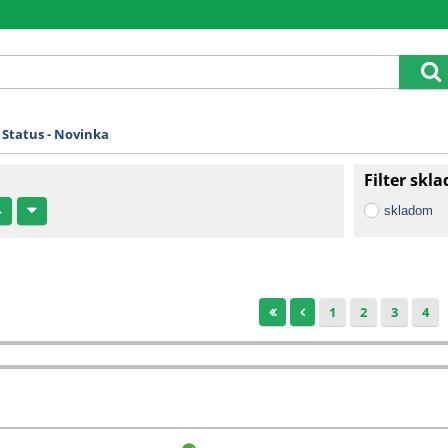
Status - Novinka
Filter skl
skladom
1
2
3
4