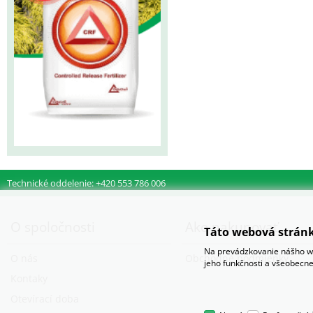
Technické oddelenie: +420 553 786 006
O spoločnosti
Ako nakupovať
Táto webová stránk
Na prevádzkovanie nášho we
O nás
Obchodné podmienky
jeho funkčnosti a všeobecne
Kontaky
Otevírací doba