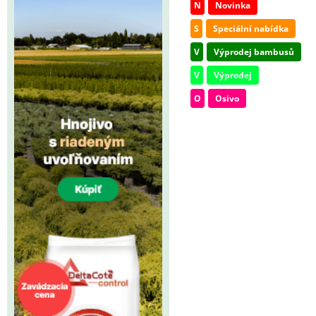
N
Novinka
S
Speciální nabídka
V
Výprodej bambusů
V
Výprodej
O
Osivo