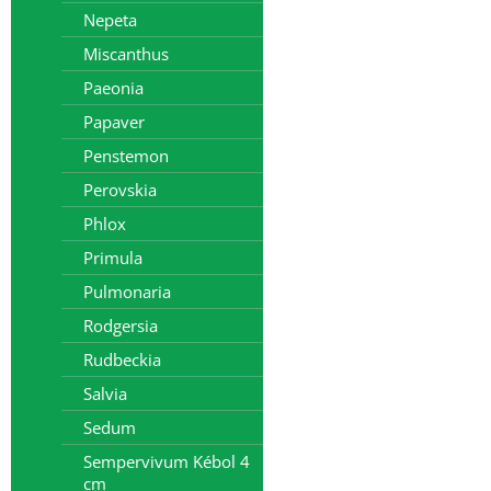
Nepeta
Miscanthus
Paeonia
Papaver
Penstemon
Perovskia
Phlox
Primula
Pulmonaria
Rodgersia
Rudbeckia
Salvia
Sedum
Sempervivum Kébol 4
cm