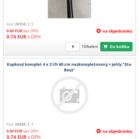
Kód:
26554_1_1
0.60
EUR
bez DPH
na objednávku
0.74
EUR
s DPH
Do košíka
10/balení
Kapkový komplet 4 x 2 l/h 60 cm nezkompletovaný + jehly "Sta-
Beyz"
Kód:
26849_1_1
0.60
EUR
bez DPH
na objednávku
0.74
EUR
s DPH