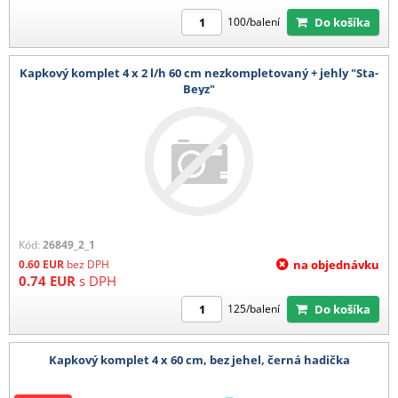
Do košíka
100/balení
Kapkový komplet 4 x 2 l/h 60 cm nezkompletovaný + jehly "Sta-
Beyz"
Kód:
26849_2_1
0.60
EUR
bez DPH
na objednávku
0.74
EUR
s DPH
Do košíka
125/balení
Kapkový komplet 4 x 60 cm, bez jehel, černá hadička