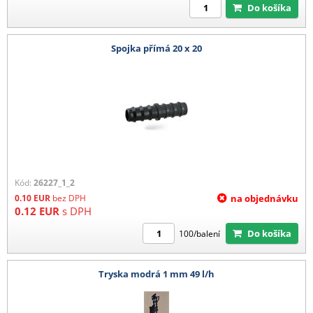
Do košíka
Spojka přímá 20 x 20
Kód:
26227_1_2
0.10
EUR
bez DPH
na objednávku
0.12
EUR
s DPH
Do košíka
100/balení
Tryska modrá 1 mm 49 l/h