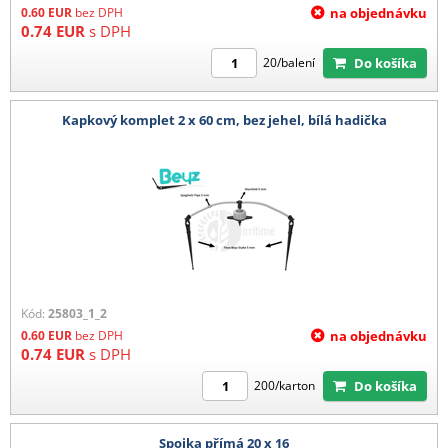
0.60
EUR
bez DPH
na objednávku
0.74
EUR
s DPH
Do košíka
20/balení
Kapkový komplet 2 x 60 cm, bez jehel, bílá hadička
Kód:
25803_1_2
0.60
EUR
bez DPH
na objednávku
0.74
EUR
s DPH
Do košíka
200/karton
Spojka přímá 20 x 16