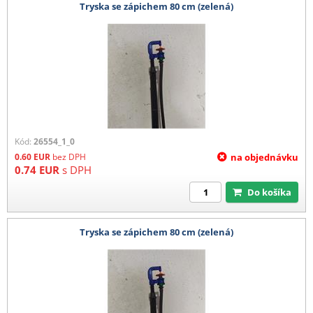
Tryska se zápichem 80 cm (zelená)
Kód:
26554_1_0
0.60
EUR
bez DPH
na objednávku
0.74
EUR
s DPH
Do košíka
Tryska se zápichem 80 cm (zelená)