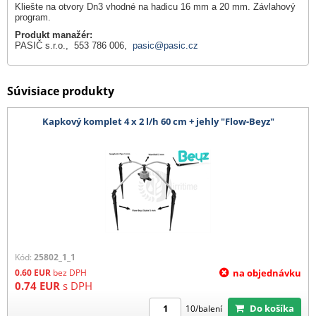
Kliešte na otvory Dn3 vhodné na hadicu 16 mm a 20 mm. Závlahový
program.
Produkt manažér:
PASIČ s.r.o., 553 786 006,
pasic@pasic.cz
Súvisiace produkty
Kapkový komplet 4 x 2 l/h 60 cm + jehly "Flow-Beyz"
Kód:
25802_1_1
0.60
EUR
bez DPH
na objednávku
0.74
EUR
s DPH
Do košíka
10/balení