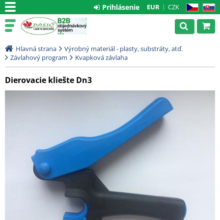
Prihlásenie
EUR
CZK
CZ
SK
Hlavná strana
Výrobný materiál - plasty, substráty, atď.
Závlahový program
Kvapková závlaha
Dierovacie kliešte Dn3