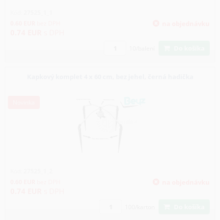
Kód:
27525_1_1
0.60
EUR
bez DPH
na objednávku
0.74
EUR
s DPH
Do košíka
10/balení
Kapkový komplet 4 x 60 cm, bez jehel, černá hadička
Novinka
Kód:
27525_1_2
0.60
EUR
bez DPH
na objednávku
0.74
EUR
s DPH
Do košíka
100/karton