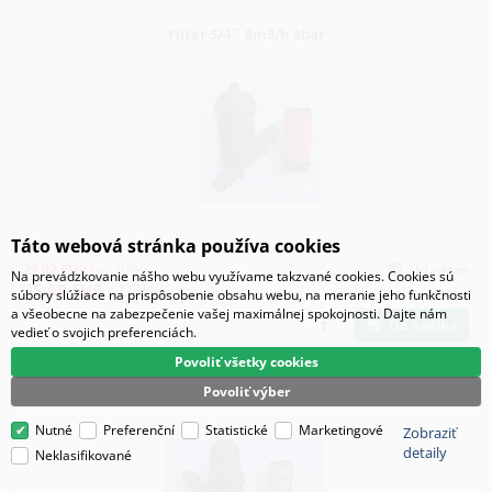
Filter 5/4´´ 8m3/h 8bar
Táto webová stránka používa cookies
Kód:
24665
29.02
EUR
bez DPH
skladom
Na prevádzkovanie nášho webu využívame takzvané cookies. Cookies sú
35.69
EUR
s DPH
súbory slúžiace na prispôsobenie obsahu webu, na meranie jeho funkčnosti
a všeobecne na zabezpečenie vašej maximálnej spokojnosti. Dajte nám
Do košíka
vedieť o svojich preferenciách.
Povoliť všetky cookies
Filter 3/4´´ 5 m3/h, 6bar
Povoliť výber
Nutné
Preferenční
Statistické
Marketingové
Zobraziť
detaily
Neklasifikované