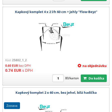
Kapkový komplet 4 x 2 l/h 60 cm + jehly "Flow-Beyz"
Kód:
25802_1_2
0.60
EUR
bez DPH
na objednávku
0.74
EUR
s DPH
Do košíka
80/karton
Kapkový komplet 2 x 60 cm, bez jehel, bílá hadička
zostava