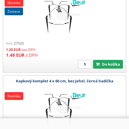
Novinka
zostava
Kód:
27525
1.20
EUR
bez DPH
1.48
EUR
s DPH
Do košíka
Kapkový komplet 4 x 60 cm, bez jehel, černá hadička
Novinka