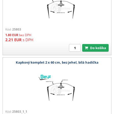
Kód:
25803
1.80
EUR
bez DPH
2.21
EUR
s DPH
Do košíka
Kapkový komplet 2 x 60 cm, bez jehel, bílá hadička
Kód:
25803_1_1