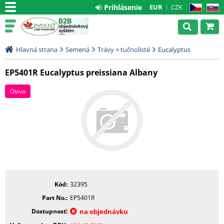
Prihlásenie
EUR
CZK
CZ
SK
Hlavná strana
Semená
Trávy + tučnolisté
Eucalyptus
EP5401R Eucalyptus preissiana Albany
Osivo
Kód
32395
Part No.
EP5401R
Dostupnosť
na objednávku