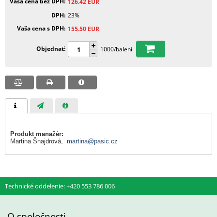
Vaša cena bez DPH
126.42
EUR
DPH
23%
Vaša cena s DPH
155.50
EUR
Objednať
1000/balení
Produkt manažér:
Martina Šnajdrová,
martina@pasic.cz
Technické oddelenie: +420 553 786 006
O spoločnosti