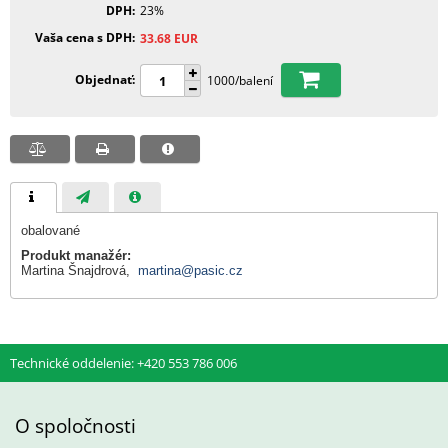
DPH
23%
Vaša cena s DPH
33.68
EUR
Objednať
1000/balení
obalované
Produkt manažér:
Martina Šnajdrová,
martina@pasic.cz
Technické oddelenie: +420 553 786 006
O spoločnosti