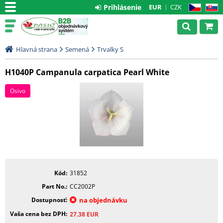
Prihlásenie
EUR
CZK
CZ
SK
Hlavná strana
Semená
Trvalky S
H1040P Campanula carpatica Pearl White
Osivo
Kód
31852
Part No.
CC2002P
Dostupnosť
na objednávku
Vaša cena bez DPH
27.38
EUR