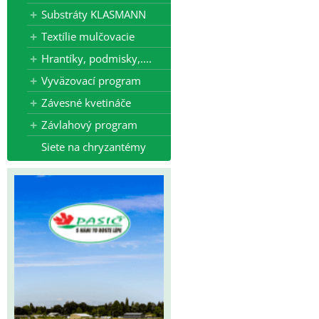
Substráty KLASMANN
Textílie mulčovacie
Hrantíky, podmisky,....
Vyväzovací program
Závesné kvetináče
Závlahový program
Siete na chryzantémy