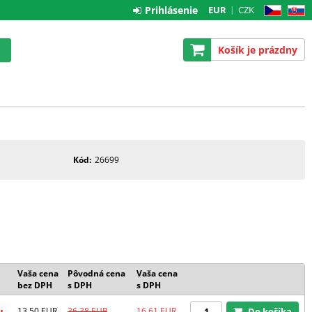
Prihlásenie
EUR
CZK
CZ
SK
Košík je prázdny
Kód
26699
Vaša cena
Pôvodná cena
Vaša cena
bez DPH
s DPH
s DPH
u
13.50
EUR
36.38
EUR
16.61
EUR
Do košíka