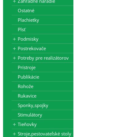
Záhradné náradie
Ostatné
Plachietky
Plsť
Podmisky
Postrekovače
Potreby pre realizátorov
Prístroje
Publikácie
Rohože
Rukavice
Sponky,spojky
Stimulátory
Tieňovky
Stroje,pestovateľské stoly