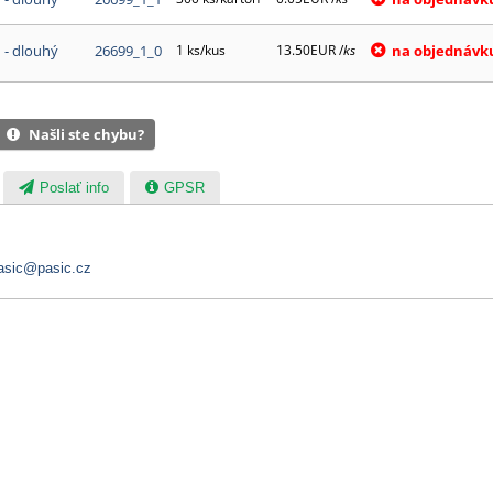
 - dlouhý
26699_1_0
1 ks/kus
13.50EUR /
ks
na objednávk
Našli ste chybu?
Poslať info
GPSR
asic@pasic.cz