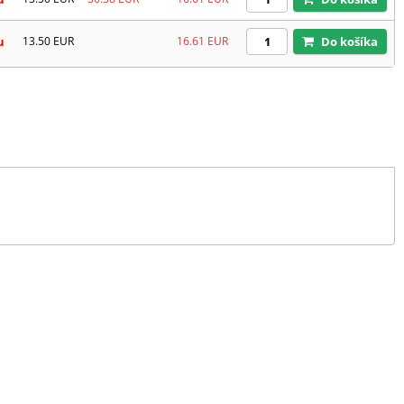
u
13.50
EUR
16.61
EUR
Do košíka