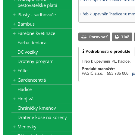
pestovateľské platá
Hřeb k upevnění hadice 16 mm
Plasty - sadbovače
Bambus
Farebné kvetináče
Porovnať
Tlač
Farba tieniaca
DC vozíky
Podrobnosti o produkte
Drôtený program
Hřeb k upevnění PE hadice.
Produkt manažér:
Fólie
PASIČ s.r.o., 553 786 006,
p
Gardencentrá
Hadice
Hnojivá
Chráničky kmeňov
Drátěné koše na kořeny
Menovky