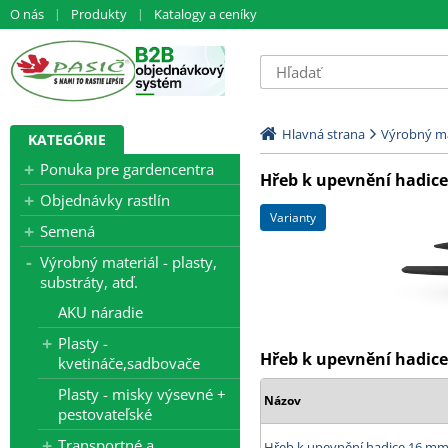
O nás
Produkty
Katalogy a ceníky
Hlavná strana
Výrobný mat
KATEGÓRIE
Ponuka pre gardencentra
Hřeb k upevnění hadice
Objednávky rastlín
varianty
Semená
Výrobný materiál - plasty,
substráty, atď.
AKU náradie
Plasty -
Hřeb k upevnění hadice
kvetináče,sadbovače
Plasty - misky výsevné +
Názov
pestovateľské
Transportné a
Hřeb k upevnění hadice 16 mm