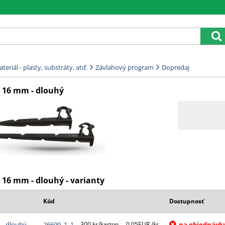
eriál - plasty, substráty, atď.
Závlahový program
Dopredaj
 16 mm - dlouhý
 16 mm - dlouhý - varianty
Kód
Dostupnosť
 - dlouhý
26699_1_1
300 ks/karton
0.05EUR /
ks
na objednávk