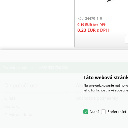
Kód:
24470_1_0
0.19
EUR
bez DPH
0.23
EUR
s DPH
Technické oddelenie: +420 553 786 006
Táto webová stránk
O spoločnosti
Ako nakupovať
Na prevádzkovanie nášho we
jeho funkčnosti a všeobecne
O nás
Obchodné podmienky
Kontaky
Nutné
Preferenční
Otevírací doba