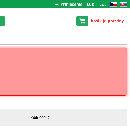
Prihlásenie
EUR
CZK
CZ
SK
Košík je prázdny
Kód
00047