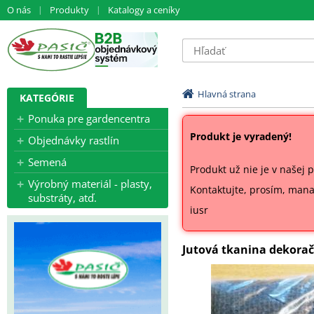
O nás
Produkty
Katalogy a ceníky
Hlavná strana
KATEGÓRIE
Ponuka pre gardencentra
Produkt je vyradený!
Objednávky rastlín
Semená
Produkt už nie je v našej 
Výrobný materiál - plasty,
Kontaktujte, prosím, man
substráty, atď.
iusr
Jutová tkanina dekoračn