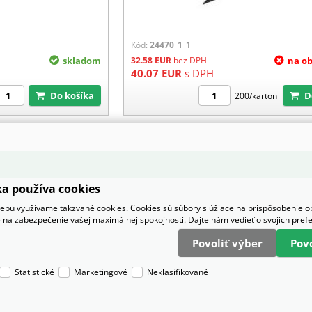
Kód:
24470_1_1
skladom
32.58
EUR
bez DPH
na o
40.07
EUR
s DPH
Do košíka
200/karton
a používa cookies
bu využívame takzvané cookies. Cookies sú súbory slúžiace na prispôsobenie 
 na zabezpečenie vašej maximálnej spokojnosti. Dajte nám vedieť o svojich pref
Povoliť výber
Pov
Statistické
Marketingové
Neklasifikované