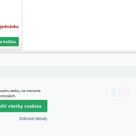
bjednávku
Do košíka
obsahu webu, na meranie
erenciách.
oliť všetky cookies
Zobraziť detaily