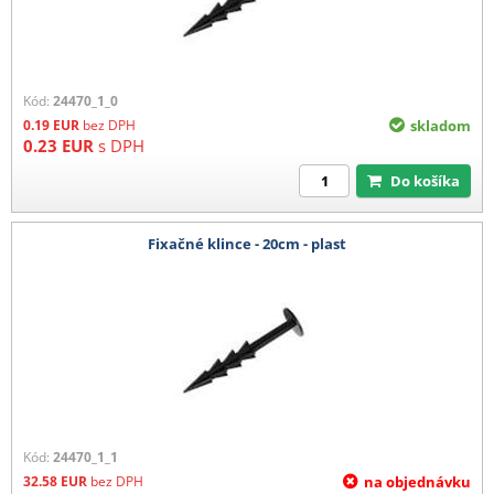
Kód:
24470_1_0
0.19
EUR
bez DPH
skladom
0.23
EUR
s DPH
Do košíka
Fixačné klince - 20cm - plast
Kód:
24470_1_1
32.58
EUR
bez DPH
na objednávku