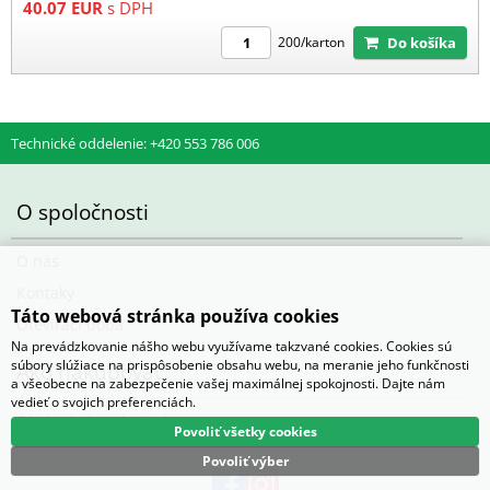
40.07
EUR
s DPH
Do košíka
200/karton
Technické oddelenie: +420 553 786 006
O spoločnosti
O nás
Kontaky
Táto webová stránka používa cookies
Otevírací doba
Na prevádzkovanie nášho webu využívame takzvané cookies. Cookies sú
súbory slúžiace na prispôsobenie obsahu webu, na meranie jeho funkčnosti
Ako nakupovať
a všeobecne na zabezpečenie vašej maximálnej spokojnosti. Dajte nám
vedieť o svojich preferenciách.
Obchodné podmienky
Povoliť všetky cookies
Povoliť výber