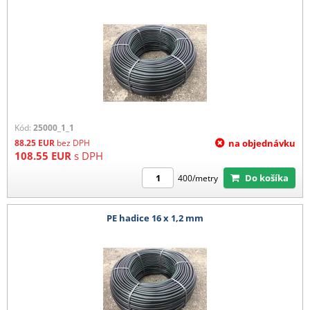
Kód:
25000_1_1
88.25
EUR
bez DPH
na objednávku
108.55
EUR
s DPH
Do košíka
400/metry
PE hadice 16 x 1,2 mm