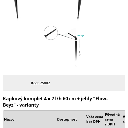
Kód
25802
Kapkový komplet 4 x 2 l/h 60 cm + jehly "Flow-
Beyz" - varianty
Pôvodná
Vaša cena
Va
Názov
Dostupnosť
cena
bez DPH
s 
s DPH