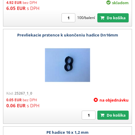
4.92
EUR
bez DPH
skladom
6.05
EUR
s DPH
Do košíka
100/balení
Prevliekacie prstence k ukončeniu hadice Dn16mm
Kód:
25267_1_0
0.05
EUR
bez DPH
na objednávku
0.06
EUR
s DPH
Do košíka
PE hadice 16 x 1,2 mm