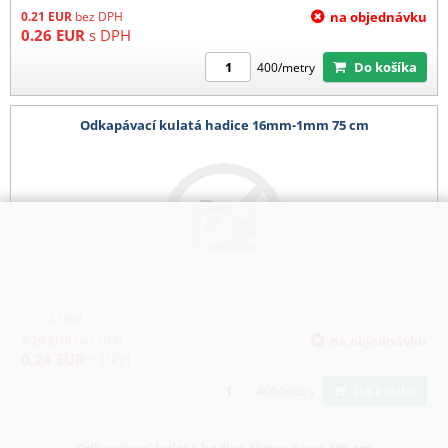
0.21
EUR
bez DPH
na objednávku
0.26
EUR
s DPH
Do košíka
400/metry
Odkapávací kulatá hadice 16mm-1mm 75 cm
Kód:
27304
0.20
EUR
bez DPH
na objednávku
0.24
EUR
s DPH
Do košíka
400/metry