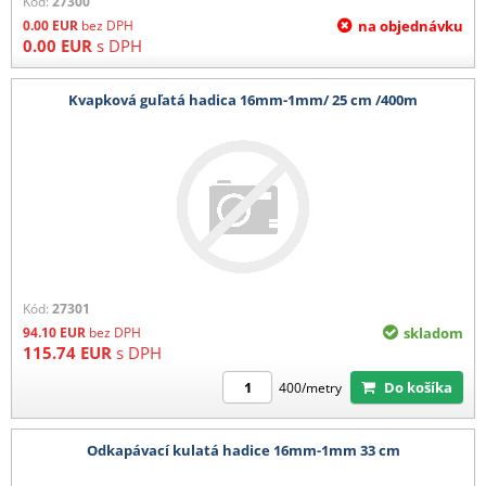
Kód:
27300
0.00
EUR
bez DPH
na objednávku
0.00
EUR
s DPH
Kvapková guľatá hadica 16mm-1mm/ 25 cm /400m
Kód:
27301
94.10
EUR
bez DPH
skladom
115.74
EUR
s DPH
Do košíka
400/metry
Odkapávací kulatá hadice 16mm-1mm 33 cm