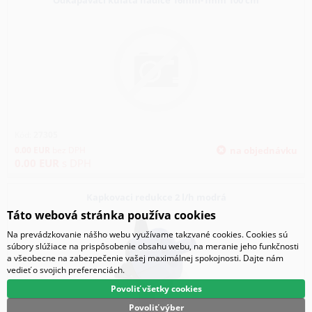
Odkapávací kulatá hadice 16mm-1mm 100 cm
Kód:
27305
0.00
EUR
bez DPH
na objednávku
0.00
EUR
s DPH
Kapkovaci redukce 2 l/h modrá
Táto webová stránka používa cookies
Na prevádzkovanie nášho webu využívame takzvané cookies. Cookies sú
súbory slúžiace na prispôsobenie obsahu webu, na meranie jeho funkčnosti
a všeobecne na zabezpečenie vašej maximálnej spokojnosti. Dajte nám
vedieť o svojich preferenciách.
Povoliť všetky cookies
Povoliť výber