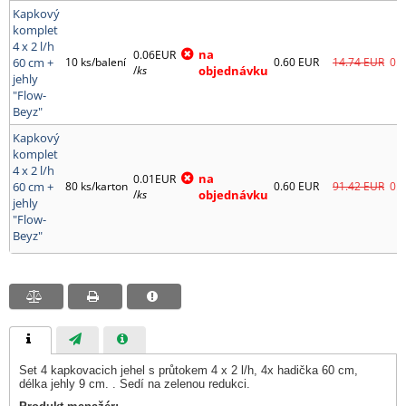
Kapkový
komplet
4 x 2 l/h
na
0.06EUR
60 cm +
10 ks/balení
0.60
EUR
14.74
EUR
0.7
/
ks
objednávku
jehly
"Flow-
Beyz"
Kapkový
komplet
4 x 2 l/h
na
0.01EUR
60 cm +
80 ks/karton
0.60
EUR
91.42
EUR
0.7
/
ks
objednávku
jehly
"Flow-
Beyz"
Set 4 kapkovacich jehel s průtokem 4 x 2 l/h, 4x hadička 60 cm,
délka jehly 9 cm. . Sedí na zelenou redukci.