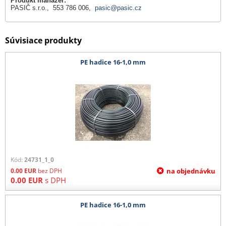
Produkt manažér:
PASIČ s.r.o., 553 786 006,
pasic@pasic.cz
Súvisiace produkty
PE hadice 16-1,0 mm
Kód:
24731_1_0
0.00
EUR
bez DPH
na objednávku
0.00
EUR
s DPH
PE hadice 16-1,0 mm