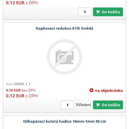
0.12
EUR
s DPH
Do košíka
Kapkovaci redukce 8 l/h hnědá
Kód:
26848_1_1
0.10
EUR
bez DPH
na objednávku
0.12
EUR
s DPH
Do košíka
50/balení
Odkapávací kulatá hadice 16mm-1mm 50 cm