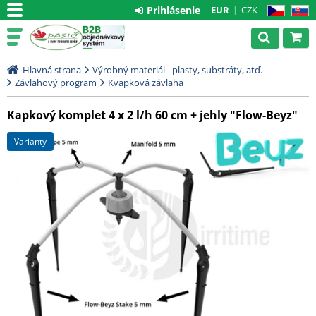
Prihlásenie
EUR
CZK
CZ
SK
Hlavná strana
Výrobný materiál - plasty, substráty, atď.
Závlahový program
Kvapková závlaha
Kapkový komplet 4 x 2 l/h 60 cm + jehly "Flow-Beyz"
varianty