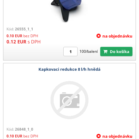
Kód:
26555_1_1
0.10
EUR
bez DPH
na objednávku
0.12
EUR
s DPH
Do košíka
100/balení
Kapkovaci redukce 8 l/h hnědá
Kód:
26848_1_0
0.10
EUR
bez DPH
na objednávku