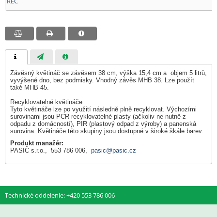
REC
Závěsný květináč se závěsem 38 cm, výška 15,4 cm a objem 5 litrů,
vyvýšené dno, bez podmisky. Vhodný závěs MHB 38. Lze použít
také MHB 45.
Recyklovatelné květináče
Tyto květináče lze po využití následně plně recyklovat. Výchozími
surovinami jsou PCR recyklovatelné plasty (ačkoliv ne nutně z
odpadu z domácností), PIR (plastový odpad z výroby) a panenská
surovina. Květináče této skupiny jsou dostupné v široké škále barev.
Produkt manažér:
PASIČ s.r.o., 553 786 006,
pasic@pasic.cz
Technické oddelenie: +420 553 786 006