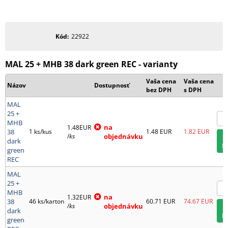
Kód
22922
MAL 25 + MHB 38 dark green REC - varianty
Vaša cena
Vaša cena
Názov
Dostupnosť
bez DPH
s DPH
MAL
25 +
MHB
na
1.48EUR
38
1 ks/kus
1.48
EUR
1.82
EUR
/
ks
objednávku
dark
green
REC
MAL
25 +
MHB
na
1.32EUR
38
46 ks/karton
60.71
EUR
74.67
EUR
/
ks
objednávku
dark
green