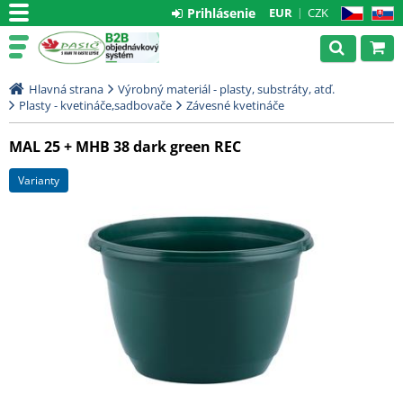
Prihlásenie
EUR
CZK
CZ
SK
Hlavná strana
Výrobný materiál - plasty, substráty, atď.
Plasty - kvetináče,sadbovače
Závesné kvetináče
MAL 25 + MHB 38 dark green REC
varianty