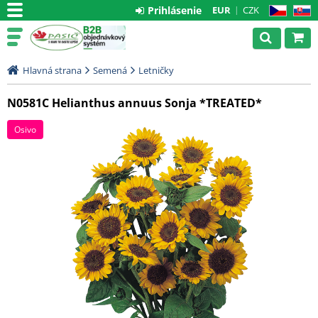
Prihlásenie
EUR
CZK
CZ
SK
Hlavná strana
Semená
Letničky
N0581C Helianthus annuus Sonja *TREATED*
Osivo