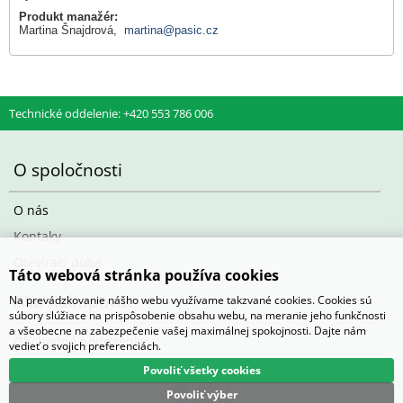
Produkt manažér:
Martina Šnajdrová,
martina@pasic.cz
Technické oddelenie: +420 553 786 006
O spoločnosti
O nás
Kontaky
Otevírací doba
Táto webová stránka používa cookies
Ako nakupovať
Na prevádzkovanie nášho webu využívame takzvané cookies. Cookies sú
súbory slúžiace na prispôsobenie obsahu webu, na meranie jeho funkčnosti
a všeobecne na zabezpečenie vašej maximálnej spokojnosti. Dajte nám
Obchodné podmienky
vedieť o svojich preferenciách.
Povoliť všetky cookies
Povoliť výber