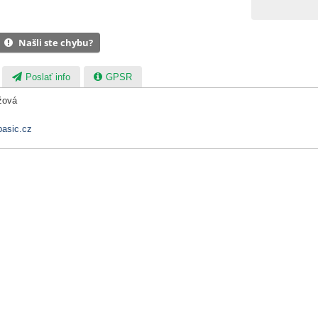
Našli ste chybu?
Poslať info
GPSR
žová
asic.cz