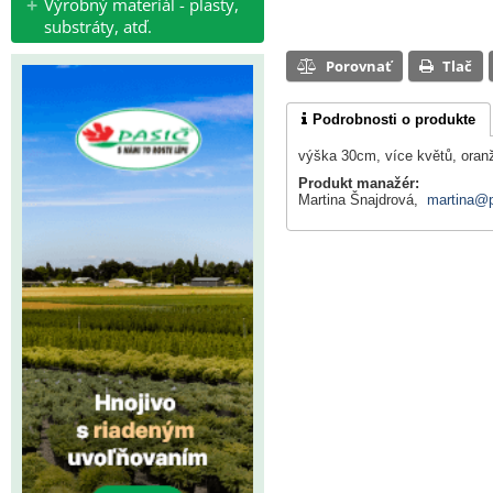
Výrobný materiál - plasty,
substráty, atď.
Porovnať
Tlač
Podrobnosti o produkte
výška 30cm, více květů, oran
Produkt manažér:
Martina Šnajdrová,
martina@p