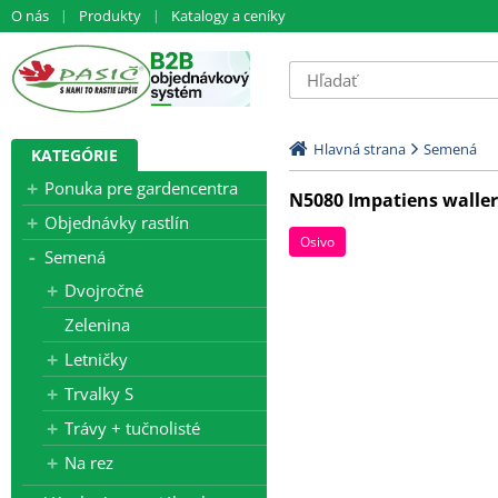
O nás
Produkty
Katalogy a ceníky
Hlavná strana
Semená
KATEGÓRIE
Ponuka pre gardencentra
N5080 Impatiens walle
Objednávky rastlín
Osivo
Semená
Dvojročné
Zelenina
Letničky
Trvalky S
Trávy + tučnolisté
Na rez