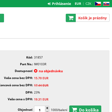
Prihlásenie
EUR
CZK
CZ
SK
Košík je prázdny
Kód
31857
Part No.
IW0103R
Dostupnosť
na objednávku
Vaša cena bez DPH
15.70
EUR
Koncová cena bez DPH
17.44
EUR
DPH
23%
Vaša cena s DPH
19.31
EUR
Do košíka
Objednať
1000/balení