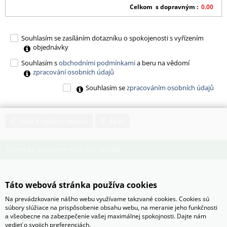
Celkom s dopravným
0.00
Souhlasím se zasíláním dotazníku o spokojenosti s vyřízením
objednávky
Souhlasím s
obchodními podmínkami
a beru na vědomí
zpracování osobních údajů
Souhlasím se
zpracováním osobních údajů
Späť k výberu tovaru
Späť
Technické oddelenie: +420 553 786 006
O spoločnosti
Táto webová stránka používa cookies
Na prevádzkovanie nášho webu využívame takzvané cookies. Cookies sú
O nás
súbory slúžiace na prispôsobenie obsahu webu, na meranie jeho funkčnosti
a všeobecne na zabezpečenie vašej maximálnej spokojnosti. Dajte nám
Kontaky
vedieť o svojich preferenciách.