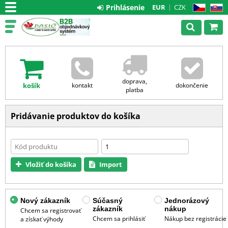
Prihlásenie
EUR
CZK
CZ
SK
doprava,
košík
kontakt
dokončenie
platba
Pridávanie produktov do košíka
Vložiť do košíka
Import
Nový zákazník
Súčasný
Jednorázový
zákazník
nákup
Chcem sa registrovať
Chcem sa prihlásiť
Nákup bez registrácie
a získať výhody