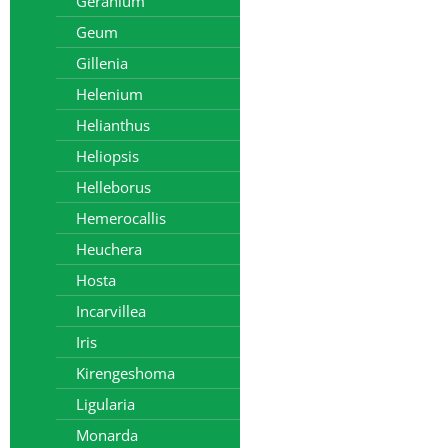
Geranium
Geum
Gillenia
Helenium
Helianthus
Heliopsis
Helleborus
Hemerocallis
Heuchera
Hosta
Incarvillea
Iris
Kirengeshoma
Ligularia
Monarda