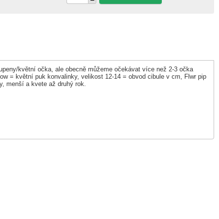
 2-3 pupeny/květní očka, ale obecně můžeme očekávat více než 2-3 očka
ow = květní puk konvalinky, velikost 12-14 = obvod cibule v cm, Flwr pip
isty, menší a kvete až druhý rok.