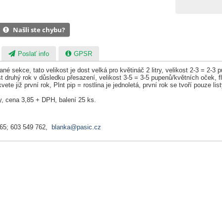
Našli ste chybu?
Poslať info
GPSR
 dané sekce, tato velikost je dost velká pro květináč 2 litry, velikost 2-3 =
 druhý rok v důsledku přesazení, velikost 3-5 = 3-5 pupenů/květních oček, fl
kvete již první rok, Plnt pip = rostlina je jednoletá, první rok se tvoří pouze l
, cena 3,85 + DPH, balení 25 ks.
065; 603 549 762,
blanka@pasic.cz