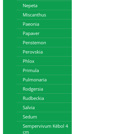
Nepeta
Miscanthus
Paeonia
Papaver
Penstemon
Perovskia
Phlox
Primula
Pulmonaria
Rodgersia
Rudbeckia
Salvia
Sedum
Sempervivum Kébol 4
cm