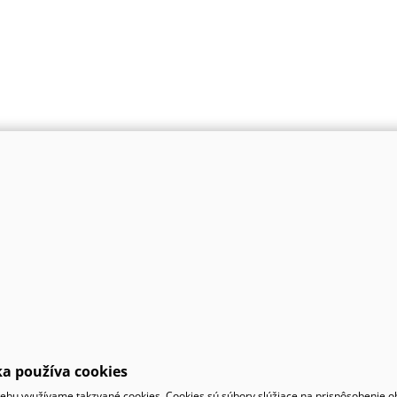
a používa cookies
bu využívame takzvané cookies. Cookies sú súbory slúžiace na prispôsobenie 