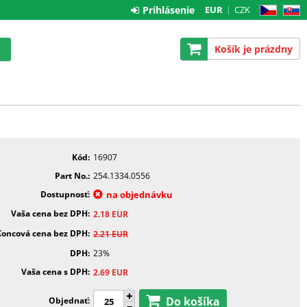
Prihlásenie
EUR
CZK
CZ
SK
Košík je prázdny
Kód
16907
Part No.
254.1334.0556
Dostupnosť
na objednávku
Vaša cena bez DPH
2.18
EUR
Koncová cena bez DPH
2.21
EUR
DPH
23%
Vaša cena s DPH
2.69
EUR
Do košíka
Objednať