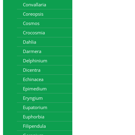
Convallaria
Coreopsis
Cosmos
Crocosmia
Dahlia
Darmera
Delphinium
Dicentra
Echinacea
Epimedium
Eryngium
Eupatorium
Euphorbia
Filipendula