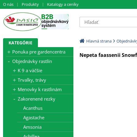
O nás
Produkty
Katalogy a ceníky
Hlavná strana
Objednávky
KATEGÓRIE
Ponuka pre gardencentra
Nepeta faassenii Snowfl
Objednávky rastlín
K 9 a väčšie
Trvalky, trávy
Menovky k rastlinám
Zakorenené rezky
Acanthus
Agastache
Amsonia
Achillea