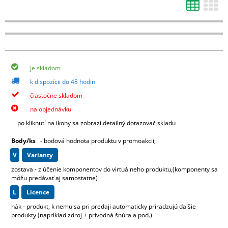
d) Výsevy mladých rostlin
1 karton (max 4 plata) 200 Kč
e) Kořeny, hlízy
1-4 balení 140 Kč
je skladom
5-8 balení 280 Kč
k dispozícii do 48 hodin
9-12 balení 400 kč
13-16 balení 520 Kč
čiastočne skladom
17-20 balení 680 Kč
na objednávku
21 a více balení 780 Kč
po kliknutí na ikony sa zobrazí detailný dotazovač skladu
Barevná etikera 3,6 Kč/ks (baleno po 25 ks)
Body/ks
- bodová hodnota produktu v promoakcii;
v
varianty
zostava - zlúčenie komponentov do virtuálneho produktu,(komponenty sa
môžu predávať aj samostatne)
L
licence
hák - produkt, k nemu sa pri predaji automaticky priradzujú ďalšie
produkty (napríklad zdroj + prívodná šnúra a pod.)