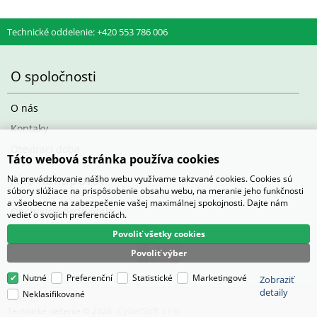
Technické oddelenie: +420 553 786 006
O spoločnosti
O nás
Kontaky
Otevírací doba
Táto webová stránka používa cookies
Ako nakupovať
Na prevádzkovanie nášho webu využívame takzvané cookies. Cookies sú
súbory slúžiace na prispôsobenie obsahu webu, na meranie jeho funkčnosti
a všeobecne na zabezpečenie vašej maximálnej spokojnosti. Dajte nám
Obchodné podmienky
vedieť o svojich preferenciách.
Povoliť všetky cookies
Povoliť výber
Nutné
Preferenční
Statistické
Marketingové
Zobraziť
detaily
Neklasifikované
Pasič.cz
CyberSoft s.r.o.
Technické riešenie © 2026