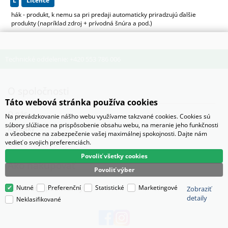
L
licence
hák - produkt, k nemu sa pri predaji automaticky priradzujú ďalšie
produkty (napríklad zdroj + prívodná šnúra a pod.)
Technické oddelenie: +420 553 786 006
O spoločnosti
Táto webová stránka používa cookies
O nás
Na prevádzkovanie nášho webu využívame takzvané cookies. Cookies sú
súbory slúžiace na prispôsobenie obsahu webu, na meranie jeho funkčnosti
Kontaky
a všeobecne na zabezpečenie vašej maximálnej spokojnosti. Dajte nám
vedieť o svojich preferenciách.
Otevírací doba
Povoliť všetky cookies
Ako nakupovať
Povoliť výber
Obchodné podmienky
Nutné
Preferenční
Statistické
Marketingové
Zobraziť
detaily
Neklasifikované