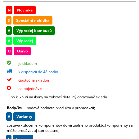
N
Novinka
S
Speciální nabídka
V
Výprodej bambusů
V
Výprodej
O
Osivo
je skladom
k dispozícii do 48 hodin
čiastočne skladom
na objednávku
po kliknutí na ikony sa zobrazí detailný dotazovač skladu
Body/ks
- bodová hodnota produktu v promoakcii;
v
varianty
zostava - zlúčenie komponentov do virtuálneho produktu,(komponenty sa
môžu predávať aj samostatne)