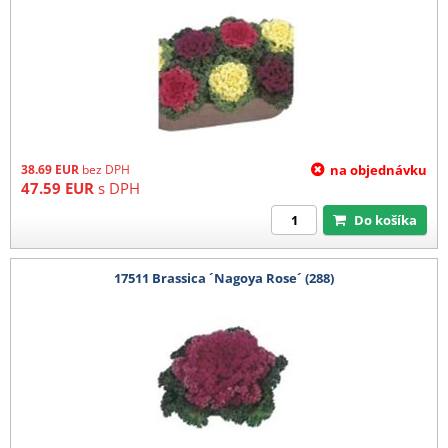
38.69
EUR
bez DPH
na objednávku
47.59
EUR
s DPH
Do košíka
17511 Brassica ´Nagoya Rose´ (288)