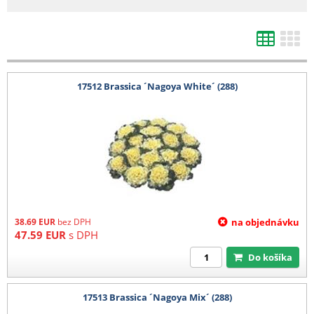
d) Výsevy mladých rostlin
1 karton (max 4 plata) 200 Kč
e) Kořeny, hlízy
17512 Brassica ´Nagoya White´ (288)
1-4 balení 140 Kč
5-8 balení 280 Kč
9-12 balení 400 kč
13-16 balení 520 Kč
17-20 balení 680 Kč
21 a více balení 780 Kč
Barevná etikera 3,6 Kč/ks (baleno po 25 ks)
38.69
EUR
bez DPH
na objednávku
47.59
EUR
s DPH
Do košíka
17513 Brassica ´Nagoya Mix´ (288)