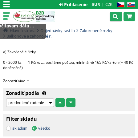
Prihlásenie
EUR
CZK
CZ
SK
čítavam dáta ...
Hlavná strana
Objednávky rastlín
Zakorenené rezky
Balkonové a záhonové r.
a) Zakořenělé řízky
0 - 2000 ks 1 Kč/ks .... posíláme poštou, minimálně 165 Kč/karton (+ 40 Kč
doběrečné)
Větší množství bude expedováno na paletě DHL
Zobraziť viac
1 paleta.....3000 Kč (do 4000 ks řízků)
Zoradiť podľa
Každá další započatá paleta + 3000 Kč
c) Hotové rostliny v květináčích
Filter skladu
Morava - 1 CC ....... 500 Kč + DPH
skladom
všetko
Čechy, Slovensko - doprava na dotaz