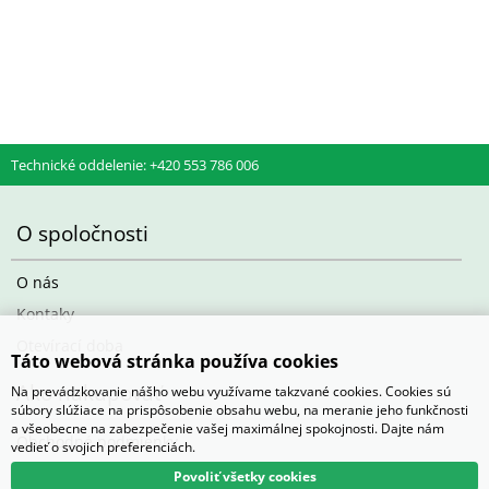
d) Výsevy mladých rostlin
1 karton (max 4 plata) 200 Kč
e) Kořeny, hlízy
1-4 balení 140 Kč
5-8 balení 280 Kč
Technické oddelenie: +420 553 786 006
9-12 balení 400 kč
13-16 balení 520 Kč
17-20 balení 680 Kč
O spoločnosti
21 a více balení 780 Kč
Barevná etikera 3,6 Kč/ks (baleno po 25 ks)
O nás
Kontaky
Otevírací doba
Táto webová stránka používa cookies
Ako nakupovať
Na prevádzkovanie nášho webu využívame takzvané cookies. Cookies sú
súbory slúžiace na prispôsobenie obsahu webu, na meranie jeho funkčnosti
a všeobecne na zabezpečenie vašej maximálnej spokojnosti. Dajte nám
Obchodné podmienky
vedieť o svojich preferenciách.
Povoliť všetky cookies