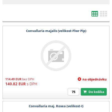
d) Výsevy mladých rostlin
1 karton (max 4 plata) 200 Kč
e) Kořeny, hlízy
Convallaria majalis (velikost-Flwr Pip)
1-4 balení 140 Kč
5-8 balení 280 Kč
9-12 balení 400 kč
13-16 balení 520 Kč
17-20 balení 680 Kč
21 a více balení 780 Kč
Barevná etikera 3,6 Kč/ks (baleno po 25 ks)
114.49
EUR
bez DPH
na objednávku
140.82
EUR
s DPH
Do košíka
Convallaria maj. Rosea (velikost-I)