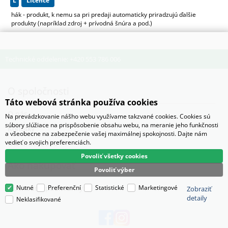
L
licence
hák - produkt, k nemu sa pri predaji automaticky priradzujú ďalšie
produkty (napríklad zdroj + prívodná šnúra a pod.)
Technické oddelenie: +420 553 786 006
O spoločnosti
Táto webová stránka používa cookies
O nás
Na prevádzkovanie nášho webu využívame takzvané cookies. Cookies sú
súbory slúžiace na prispôsobenie obsahu webu, na meranie jeho funkčnosti
Kontaky
a všeobecne na zabezpečenie vašej maximálnej spokojnosti. Dajte nám
vedieť o svojich preferenciách.
Otevírací doba
Povoliť všetky cookies
Ako nakupovať
Povoliť výber
Obchodné podmienky
Nutné
Preferenční
Statistické
Marketingové
Zobraziť
detaily
Neklasifikované