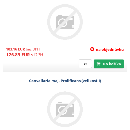
103.16
EUR
bez DPH
na objednávku
126.89
EUR
s DPH
Do košíka
Convallaria maj. Prolificans (velikost-I)