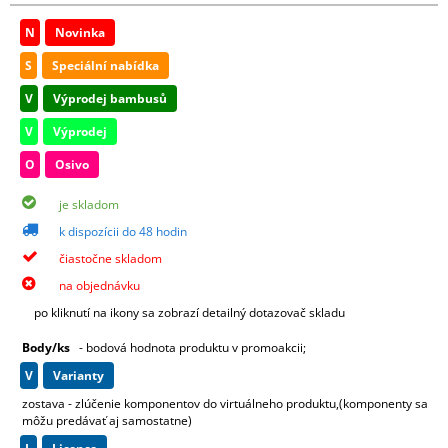
N
Novinka
S
Speciální nabídka
V
Výprodej bambusů
V
Výprodej
O
Osivo
je skladom
k dispozícii do 48 hodin
čiastočne skladom
na objednávku
po kliknutí na ikony sa zobrazí detailný dotazovač skladu
Body/ks
- bodová hodnota produktu v promoakcii;
v
varianty
zostava - zlúčenie komponentov do virtuálneho produktu,(komponenty sa
môžu predávať aj samostatne)