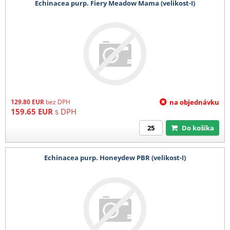
Echinacea purp. Fiery Meadow Mama (velikost-I)
129.80
EUR
bez DPH
na objednávku
159.65
EUR
s DPH
Do košíka
Echinacea purp. Honeydew PBR (velikost-I)