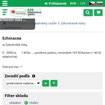
Prihlásenie
EUR
CZK
CZ
SK
čítavam dáta ...
Hlavná strana
Objednávky rastlín
Zakorenené rezky
Echinacea
Echinacea
a) Zakořenělé řízky
0 - 2000 ks 1 Kč/ks .... posíláme poštou, minimálně 165 Kč/karton (+ 40 Kč
doběrečné)
Větší množství bude expedováno na paletě DHL
Zobraziť viac
1 paleta.....3000 Kč (do 4000 ks řízků)
Zoradiť podľa
Každá další započatá paleta + 3000 Kč
c) Hotové rostliny v květináčích
Filter skladu
Morava - 1 CC ....... 500 Kč + DPH
skladom
všetko
Čechy, Slovensko - doprava na dotaz