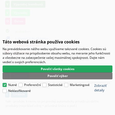
V
Výprodej bambusů
V
Výprodej
O
Osivo
je skladom
k dispozícii do 48 hodin
Táto webová stránka používa cookies
čiastočne skladom
Na prevádzkovanie nášho webu využívame takzvané cookies. Cookies sú
na objednávku
súbory slúžiace na prispôsobenie obsahu webu, na meranie jeho funkčnosti
a všeobecne na zabezpečenie vašej maximálnej spokojnosti. Dajte nám
po kliknutí na ikony sa zobrazí detailný dotazovač skladu
vedieť o svojich preferenciách.
Body/ks
- bodová hodnota produktu v promoakcii;
Povoliť všetky cookies
v
varianty
Povoliť výber
zostava - zlúčenie komponentov do virtuálneho produktu,(komponenty sa
Nutné
Preferenční
Statistické
Marketingové
Zobraziť
môžu predávať aj samostatne)
detaily
Neklasifikované
L
licence
hák - produkt, k nemu sa pri predaji automaticky priradzujú ďalšie
produkty (napríklad zdroj + prívodná šnúra a pod.)