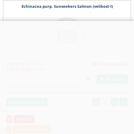
Echinacea purp. Sunseekers Salmon (velikost-I)
129.80
EUR
bez DPH
na objednávku
159.65
EUR
s DPH
Do košíka
Zobraziť ďalších 20
1
2
N
Novinka
S
Speciální nabídka