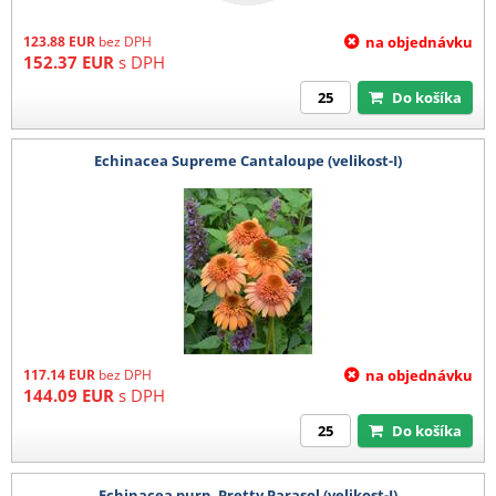
123.88
EUR
bez DPH
na objednávku
152.37
EUR
s DPH
Do košíka
Echinacea Supreme Cantaloupe (velikost-I)
117.14
EUR
bez DPH
na objednávku
144.09
EUR
s DPH
Do košíka
Echinacea purp. Pretty Parasol (velikost-I)