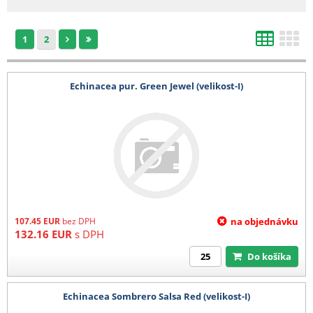
d) Výsevy mladých rostlin
1
2
1 karton (max 4 plata) 200 Kč
e) Kořeny, hlízy
Echinacea pur. Green Jewel (velikost-I)
1-4 balení 140 Kč
5-8 balení 280 Kč
9-12 balení 400 kč
13-16 balení 520 Kč
17-20 balení 680 Kč
21 a více balení 780 Kč
Barevná etikera 3,6 Kč/ks (baleno po 25 ks)
107.45
EUR
bez DPH
na objednávku
132.16
EUR
s DPH
Do košíka
Echinacea Sombrero Salsa Red (velikost-I)