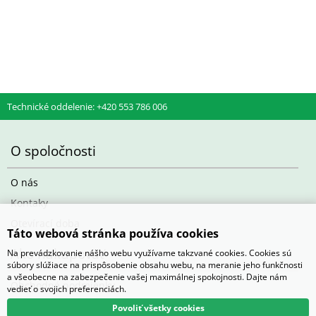
d) Výsevy mladých rostlin
1 karton (max 4 plata) 200 Kč
e) Kořeny, hlízy
1-4 balení 140 Kč
5-8 balení 280 Kč
Technické oddelenie: +420 553 786 006
9-12 balení 400 kč
13-16 balení 520 Kč
17-20 balení 680 Kč
O spoločnosti
21 a více balení 780 Kč
Barevná etikera 3,6 Kč/ks (baleno po 25 ks)
O nás
Kontaky
Otevírací doba
Táto webová stránka používa cookies
Ako nakupovať
Na prevádzkovanie nášho webu využívame takzvané cookies. Cookies sú
súbory slúžiace na prispôsobenie obsahu webu, na meranie jeho funkčnosti
a všeobecne na zabezpečenie vašej maximálnej spokojnosti. Dajte nám
Obchodné podmienky
vedieť o svojich preferenciách.
Povoliť všetky cookies