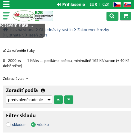
Prihlásenie
EUR
CZK
CZ
SK
čítavam dáta ...
Hlavná strana
Objednávky rastlín
Zakorenené rezky
Listnaté r.
Jeseň 2021
a) Zakořenělé řízky
0 - 2000 ks 1 Kč/ks .... posíláme poštou, minimálně 165 Kč/karton (+ 40 Kč
doběrečné)
Větší množství bude expedováno na paletě DHL
Zobraziť viac
1 paleta.....3000 Kč (do 4000 ks řízků)
Zoradiť podľa
Každá další započatá paleta + 3000 Kč
c) Hotové rostliny v květináčích
Filter skladu
Morava - 1 CC ....... 500 Kč + DPH
skladom
všetko
Čechy, Slovensko - doprava na dotaz