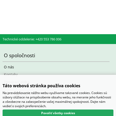
d) Výsevy mladých rostlin
1 karton (max 4 plata) 200 Kč
e) Kořeny, hlízy
1-4 balení 140 Kč
5-8 balení 280 Kč
Technické oddelenie: +420 553 786 006
9-12 balení 400 kč
13-16 balení 520 Kč
17-20 balení 680 Kč
O spoločnosti
21 a více balení 780 Kč
Barevná etikera 3,6 Kč/ks (baleno po 25 ks)
O nás
Kontaky
Otevírací doba
Táto webová stránka používa cookies
Ako nakupovať
Na prevádzkovanie nášho webu využívame takzvané cookies. Cookies sú
súbory slúžiace na prispôsobenie obsahu webu, na meranie jeho funkčnosti
a všeobecne na zabezpečenie vašej maximálnej spokojnosti. Dajte nám
Obchodné podmienky
vedieť o svojich preferenciách.
Povoliť všetky cookies