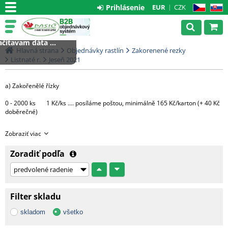
Prihlásenie
EUR
CZK
CZ
SK
čítavam dáta ...
Hlavná strana
Objednávky rastlín
Zakorenené rezky
Listnaté r.
Jeseň 2021
a) Zakořenělé řízky
0 - 2000 ks 1 Kč/ks .... posíláme poštou, minimálně 165 Kč/karton (+ 40 Kč
doběrečné)
Větší množství bude expedováno na paletě DHL
Zobraziť viac
1 paleta.....3000 Kč (do 4000 ks řízků)
Zoradiť podľa
Každá další započatá paleta + 3000 Kč
c) Hotové rostliny v květináčích
Filter skladu
Morava - 1 CC ....... 500 Kč + DPH
skladom
všetko
Čechy, Slovensko - doprava na dotaz