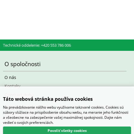
d) Výsevy mladých rostlin
1 karton (max 4 plata) 200 Kč
e) Kořeny, hlízy
1-4 balení 140 Kč
5-8 balení 280 Kč
Technické oddelenie: +420 553 786 006
9-12 balení 400 kč
13-16 balení 520 Kč
17-20 balení 680 Kč
O spoločnosti
21 a více balení 780 Kč
Barevná etikera 3,6 Kč/ks (baleno po 25 ks)
O nás
Kontaky
Otevírací doba
Táto webová stránka používa cookies
Ako nakupovať
Na prevádzkovanie nášho webu využívame takzvané cookies. Cookies sú
súbory slúžiace na prispôsobenie obsahu webu, na meranie jeho funkčnosti
a všeobecne na zabezpečenie vašej maximálnej spokojnosti. Dajte nám
Obchodné podmienky
vedieť o svojich preferenciách.
Povoliť všetky cookies