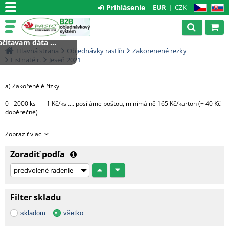
Prihlásenie
EUR
CZK
CZ
SK
čítavam dáta ...
Hlavná strana
Objednávky rastlín
Zakorenené rezky
Listnaté r.
Jeseň 2021
a) Zakořenělé řízky
0 - 2000 ks 1 Kč/ks .... posíláme poštou, minimálně 165 Kč/karton (+ 40 Kč
doběrečné)
Větší množství bude expedováno na paletě DHL
Zobraziť viac
1 paleta.....3000 Kč (do 4000 ks řízků)
Zoradiť podľa
Každá další započatá paleta + 3000 Kč
c) Hotové rostliny v květináčích
Filter skladu
Morava - 1 CC ....... 500 Kč + DPH
skladom
všetko
Čechy, Slovensko - doprava na dotaz