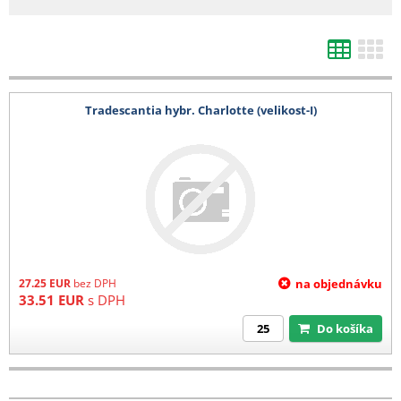
d) Výsevy mladých rostlin
1 karton (max 4 plata) 200 Kč
e) Kořeny, hlízy
Tradescantia hybr. Charlotte (velikost-I)
1-4 balení 140 Kč
5-8 balení 280 Kč
9-12 balení 400 kč
13-16 balení 520 Kč
17-20 balení 680 Kč
21 a více balení 780 Kč
Barevná etikera 3,6 Kč/ks (baleno po 25 ks)
27.25
EUR
bez DPH
na objednávku
33.51
EUR
s DPH
Do košíka