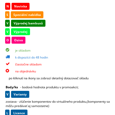
N
Novinka
S
Speciální nabídka
V
Výprodej bambusů
V
Výprodej
O
Osivo
je skladom
k dispozícii do 48 hodin
čiastočne skladom
na objednávku
po kliknutí na ikony sa zobrazí detailný dotazovač skladu
Body/ks
- bodová hodnota produktu v promoakcii;
v
varianty
zostava - zlúčenie komponentov do virtuálneho produktu,(komponenty sa
môžu predávať aj samostatne)
L
licence