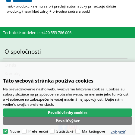
hák - produkt, k nemu sa pri predaji automaticky priradzujú ďalšie
produkty (napríklad zdroj + prívodná šnúra a pod.)
Technické oddelenie: +420 553 786 006
O spoločnosti
O nás
Kontaky
Táto webová stránka používa cookies
Otevírací doba
Na prevádzkovanie nášho webu využívame takzvané cookies. Cookies sú
Ako nakupovať
súbory slúžiace na prispôsobenie obsahu webu, na meranie jeho funkčnosti
a všeobecne na zabezpečenie vašej maximálnej spokojnosti. Dajte nám
vedieť o svojich preferenciách.
Obchodné podmienky
Povoliť všetky cookies
Povoliť výber
Nutné
Preferenční
Statistické
Marketingové
Zobraziť