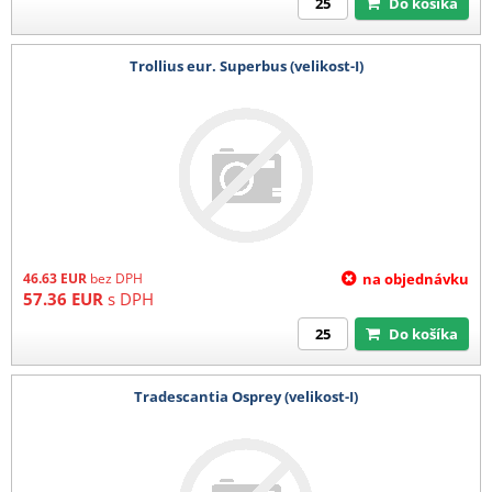
Do košíka
Trollius eur. Superbus (velikost-I)
46.63
EUR
bez DPH
na objednávku
57.36
EUR
s DPH
Do košíka
Tradescantia Osprey (velikost-I)