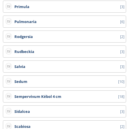
Primula
3
Pulmonaria
6
Rodgersia
2
Rudbeckia
3
Salvia
3
Sedum
10
Sempervivum Kébol 4 cm
18
Sidalcea
3
Scabiosa
2