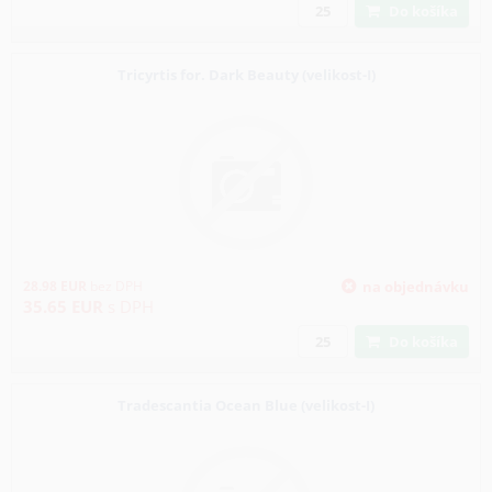
Do košíka
Tricyrtis for. Dark Beauty (velikost-I)
28.98
EUR
bez DPH
na objednávku
35.65
EUR
s DPH
Do košíka
Tradescantia Ocean Blue (velikost-I)