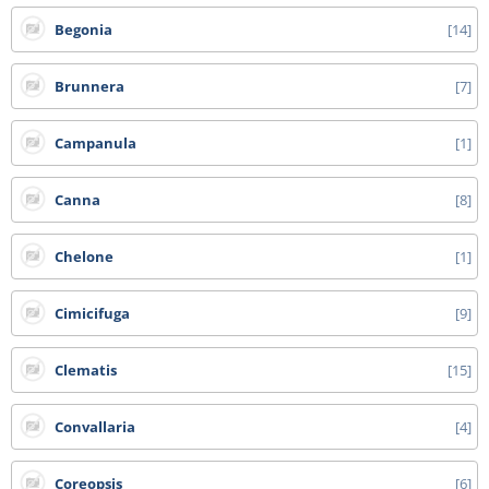
Begonia
14
Brunnera
7
Campanula
1
Canna
8
Chelone
1
Cimicifuga
9
Clematis
15
Convallaria
4
Coreopsis
6