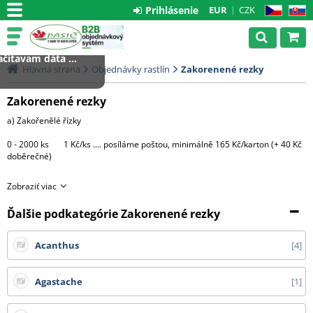
Prihlásenie
EUR
CZK
CZ
SK
čítavam dáta ...
Hlavná strana
Objednávky rastlín
Zakorenené rezky
Zakorenené rezky
a) Zakořenělé řízky
0 - 2000 ks 1 Kč/ks .... posíláme poštou, minimálně 165 Kč/karton (+ 40 Kč
doběrečné)
Větší množství bude expedováno na paletě DHL
Zobraziť viac
1 paleta.....3000 Kč (do 4000 ks řízků)
Ďalšie podkategórie Zakorenené rezky
Každá další započatá paleta + 3000 Kč
Acanthus
4
c) Hotové rostliny v květináčích
Agastache
1
Morava - 1 CC ....... 500 Kč + DPH
Čechy, Slovensko - doprava na dotaz