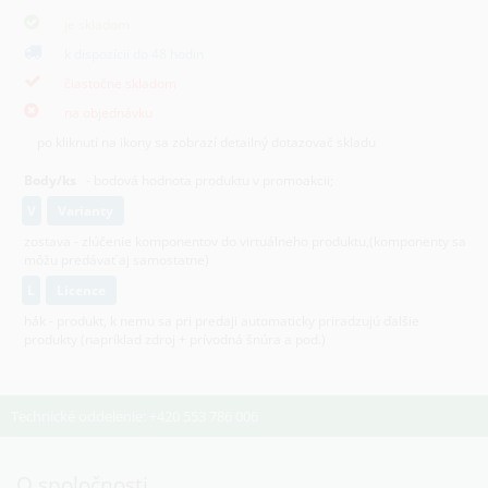
je skladom
k dispozícii do 48 hodin
čiastočne skladom
na objednávku
po kliknutí na ikony sa zobrazí detailný dotazovač skladu
Body/ks
- bodová hodnota produktu v promoakcii;
v
varianty
zostava - zlúčenie komponentov do virtuálneho produktu,(komponenty sa
môžu predávať aj samostatne)
L
licence
hák - produkt, k nemu sa pri predaji automaticky priradzujú ďalšie
produkty (napríklad zdroj + prívodná šnúra a pod.)
Technické oddelenie: +420 553 786 006
O spoločnosti