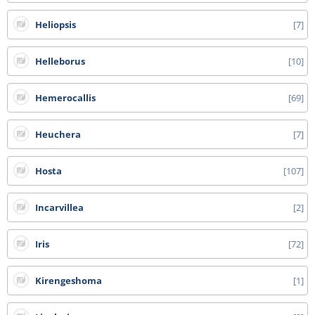
Heliopsis
7
Helleborus
10
Hemerocallis
69
Heuchera
7
Hosta
107
Incarvillea
2
Iris
72
Kirengeshoma
1