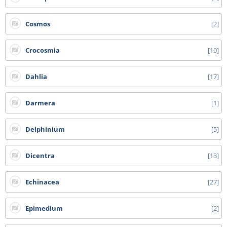
Cosmos
2
Crocosmia
10
Dahlia
17
Darmera
1
Delphinium
5
Dicentra
13
Echinacea
27
Epimedium
2