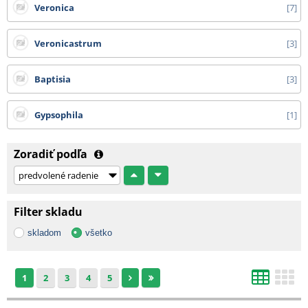
Veronica
7
Veronicastrum
3
Baptisia
3
Gypsophila
1
Zoradiť podľa
Filter skladu
skladom
všetko
1
2
3
4
5