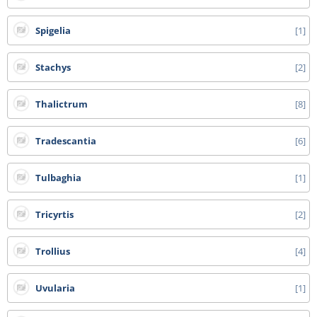
Spigelia
1
Stachys
2
Thalictrum
8
Tradescantia
6
Tulbaghia
1
Tricyrtis
2
Trollius
4
Uvularia
1