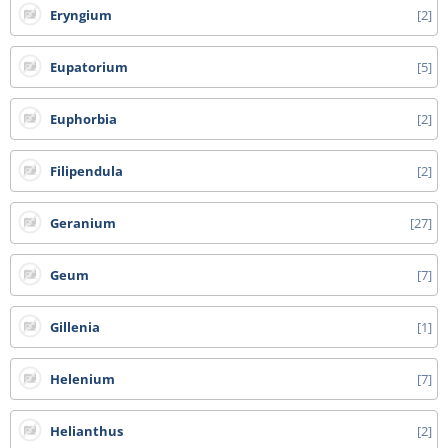
Eryngium
2
Eupatorium
5
Euphorbia
2
Filipendula
2
Geranium
27
Geum
7
Gillenia
1
Helenium
7
Helianthus
2