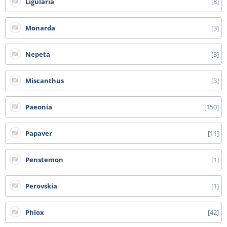
Ligularia
8
Monarda
3
Nepeta
3
Miscanthus
3
Paeonia
150
Papaver
11
Penstemon
1
Perovskia
1
Phlox
42