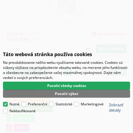
29.79
EUR
bez DPH
na objednávku
36.65
EUR
s DPH
Do košíka
Táto webová stránka používa cookies
Na prevádzkovanie nášho webu využívame takzvané cookies. Cookies sú
súbory slúžiace na prispôsobenie obsahu webu, na meranie jeho funkčnosti
Zobraziť ďalších 20
1
2
3
4
5
a všeobecne na zabezpečenie vašej maximálnej spokojnosti. Dajte nám
vedieť o svojich preferenciách.
Povoliť všetky cookies
N
Novinka
Povoliť výber
S
Speciální nabídka
Nutné
Preferenční
Statistické
Marketingové
Zobraziť
V
Výprodej bambusů
detaily
Neklasifikované
V
Výprodej
O
Osivo