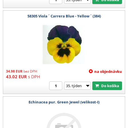
58305 Viola ´ Carrera Blue - Yellow ´ (384)
34.98
EUR
bez DPH
na objednávku
43.02
EUR
s DPH
Do košíka
Echinacea pur. Green Jewel (velikost-I)