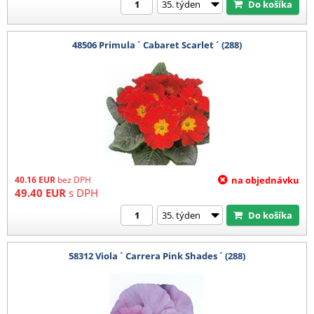
Do košíka
48506 Primula ´ Cabaret Scarlet ´ (288)
40.16
EUR
bez DPH
na objednávku
49.40
EUR
s DPH
Do košíka
58312 Viola ´ Carrera Pink Shades ´ (288)