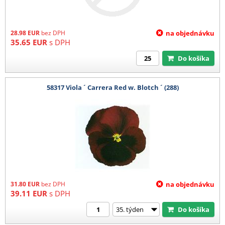
28.98
EUR
bez DPH
na objednávku
35.65
EUR
s DPH
Do košíka
58317 Viola ´ Carrera Red w. Blotch ´ (288)
31.80
EUR
bez DPH
na objednávku
39.11
EUR
s DPH
Do košíka