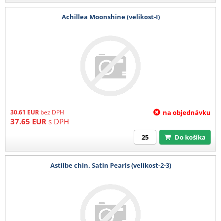
Achillea Moonshine (velikost-I)
30.61
EUR
bez DPH
na objednávku
37.65
EUR
s DPH
Do košíka
Astilbe chin. Satin Pearls (velikost-2-3)