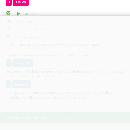
O
Osivo
je skladom
k dispozícii do 48 hodin
čiastočne skladom
na objednávku
po kliknutí na ikony sa zobrazí detailný dotazovač skladu
Body/ks
- bodová hodnota produktu v promoakcii;
v
varianty
zostava - zlúčenie komponentov do virtuálneho produktu,(komponenty sa
môžu predávať aj samostatne)
L
licence
hák - produkt, k nemu sa pri predaji automaticky priradzujú ďalšie
produkty (napríklad zdroj + prívodná šnúra a pod.)
Technické oddelenie: +420 553 786 006