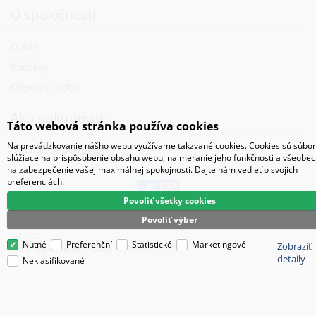
O spoločnosti
O nás
Kontaky
Otevírací doba
Ako nakupovať
Táto webová stránka používa cookies
Na prevádzkovanie nášho webu využívame takzvané cookies. Cookies sú súbor
Obchodné podmienky
slúžiace na prispôsobenie obsahu webu, na meranie jeho funkčnosti a všeobe
na zabezpečenie vašej maximálnej spokojnosti. Dajte nám vedieť o svojich
preferenciách.
Povoliť všetky cookies
Povoliť výber
Pasič.cz
Nutné
Preferenční
Statistické
Marketingové
Zobraziť
CyberSoft s.r.o.
Technické riešenie © 2026
detaily
Neklasifikované