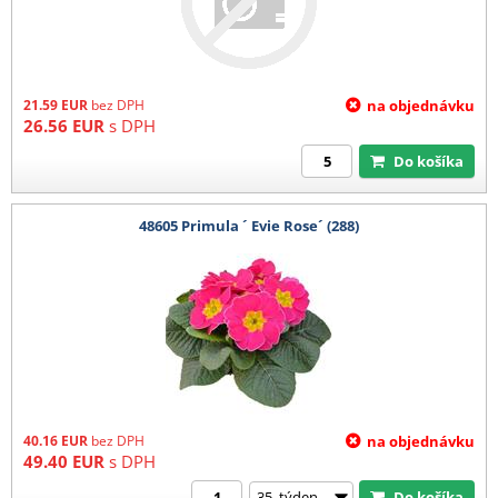
21.59
EUR
bez DPH
na objednávku
26.56
EUR
s DPH
Do košíka
48605 Primula ´ Evie Rose´ (288)
40.16
EUR
bez DPH
na objednávku
49.40
EUR
s DPH
Do košíka