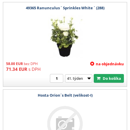
49365 Ranunculus ´ Sprinkles White ´ (288)
58.00
EUR
bez DPH
na objednávku
71.34
EUR
s DPH
Do košíka
Hosta Orion´s Belt (velikost-I)