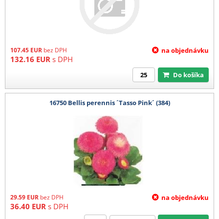
107.45
EUR
bez DPH
na objednávku
132.16
EUR
s DPH
Do košíka
16750 Bellis perennis ´Tasso Pink´ (384)
29.59
EUR
bez DPH
na objednávku
36.40
EUR
s DPH