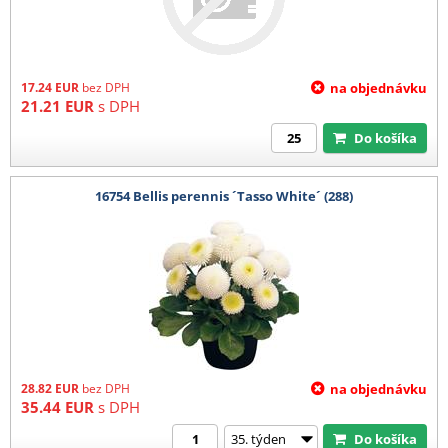
17.24
EUR
bez DPH
na objednávku
21.21
EUR
s DPH
Do košíka
16754 Bellis perennis ´Tasso White´ (288)
28.82
EUR
bez DPH
na objednávku
35.44
EUR
s DPH
Do košíka