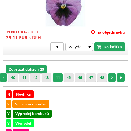
31.80
EUR
bez DPH
na objednávku
39.11
EUR
s DPH
Do košíka
Zobraziť ďalších 20
40
41
42
43
44
45
46
47
48
N
Novinka
S
Speciální nabídka
V
Výprodej bambusů
V
Výprodej