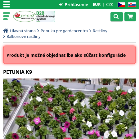
Prihlásenie
EUR
CZK
CZ
SK
Hlavná strana
Ponuka pre gardencentra
Rastliny
Balkonové rastliny
Produkt je možné objednať iba ako súčasť konfigurácie
PETUNIA K9