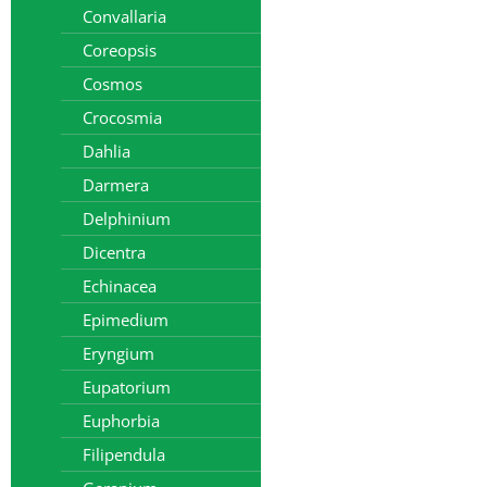
Convallaria
Coreopsis
Cosmos
Crocosmia
Dahlia
Darmera
Delphinium
Dicentra
Echinacea
Epimedium
Eryngium
Eupatorium
Euphorbia
Filipendula