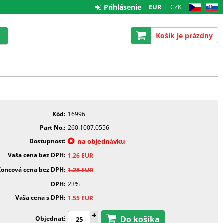
Prihlásenie
EUR
CZK
CZ
SK
Košík je prázdny
Kód
16996
Part No.
260.1007.0556
Dostupnosť
na objednávku
Vaša cena bez DPH
1.26
EUR
Koncová cena bez DPH
1.28
EUR
DPH
23%
Vaša cena s DPH
1.55
EUR
Do košíka
Objednať