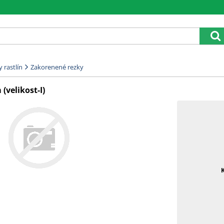
 rastlín
Zakorenené rezky
(velikost-I)