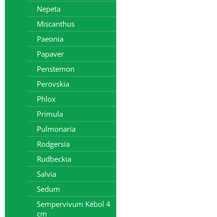
Nepeta
Miscanthus
Paeonia
Papaver
Penstemon
Perovskia
Phlox
Primula
Pulmonaria
Rodgersia
Rudbeckia
Salvia
Sedum
Sempervivum Kébol 4
cm