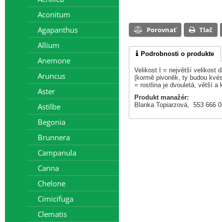
Aconitum
Agapanthus
Porovnať
Tlač
Allium
Podrobnosti o produkte
Anemone
Velikost I = největší velikost
Aruncus
(kormě pivoněk, ty budou kvést
= rostlina je dvouletá, větší a 
Aster
Produkt manažér:
Blanka Topiarzová, 553 666 
Astilbe
Begonia
Brunnera
Campanula
Canna
Chelone
Cimicifuga
Clematis