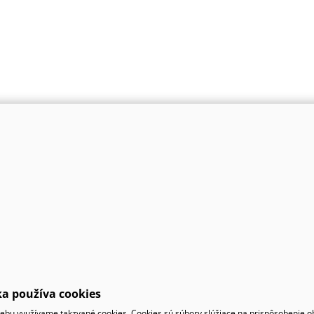
a používa cookies
bu využívame takzvané cookies. Cookies sú súbory slúžiace na prispôsobenie 