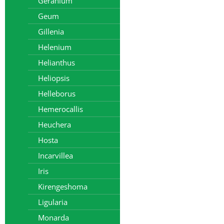
Geranium
Geum
Gillenia
Helenium
Helianthus
Heliopsis
Helleborus
Hemerocallis
Heuchera
Hosta
Incarvillea
Iris
Kirengeshoma
Ligularia
Monarda