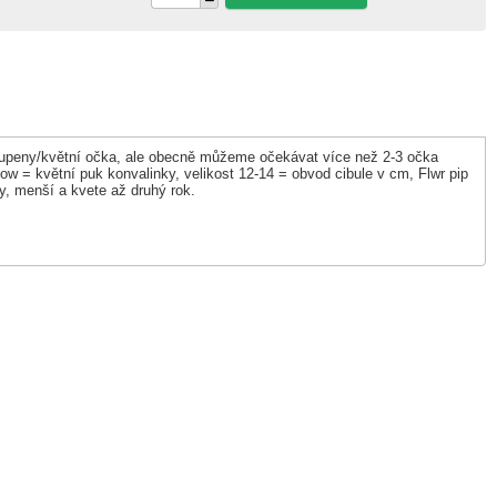
 2-3 pupeny/květní očka, ale obecně můžeme očekávat více než 2-3 očka
ow = květní puk konvalinky, velikost 12-14 = obvod cibule v cm, Flwr pip
isty, menší a kvete až druhý rok.