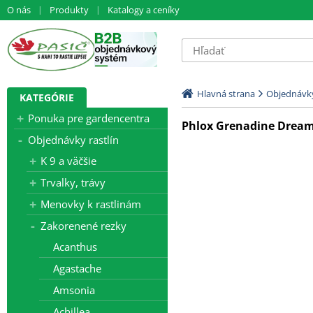
O nás
Produkty
Katalogy a ceníky
Hlavná strana
Objednávky
KATEGÓRIE
Ponuka pre gardencentra
Phlox Grenadine Dream 
Objednávky rastlín
K 9 a väčšie
Trvalky, trávy
Menovky k rastlinám
Zakorenené rezky
Acanthus
Agastache
Amsonia
Achillea