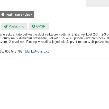
Našli ste chybu?
Poslať info
GPSR
 dané sekce, tato velikost je dost velká pro květináč 2 litry, velikost 2-3 =
 druhý rok v důsledku přesazení, velikost 3-5 = 3-5 pupenů/květních oček, fl
kvete již první rok, Plnt pip = rostlina je jednoletá, první rok se tvoří pouze l
065; 603 549 762,
blanka@pasic.cz