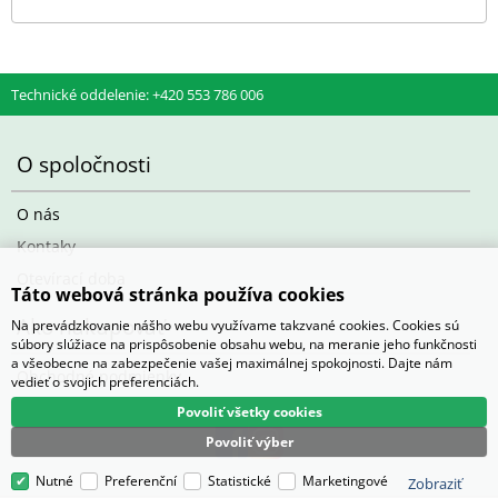
Technické oddelenie: +420 553 786 006
O spoločnosti
O nás
Kontaky
Otevírací doba
Táto webová stránka používa cookies
Ako nakupovať
Na prevádzkovanie nášho webu využívame takzvané cookies. Cookies sú
súbory slúžiace na prispôsobenie obsahu webu, na meranie jeho funkčnosti
a všeobecne na zabezpečenie vašej maximálnej spokojnosti. Dajte nám
Obchodné podmienky
vedieť o svojich preferenciách.
Povoliť všetky cookies
Povoliť výber
Nutné
Preferenční
Statistické
Marketingové
Zobraziť