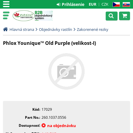
Prihlásenie
EUR
CZK
CZ
SK
Hlavná strana
Objednávky rastlín
Zakorenené rezky
Phlox Younique™ Old Purple (velikost-I)
Kód
17029
Part No.
260.1037.0556
Dostupnosť
na objednávku