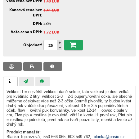
Vaša cena bez DPH
1.40
EUR
Koncová cena bez
1.41
EUR
DPH
DPH
23%
Vaša cena s DPH
1.72
EUR
Objednať
Velikost I = největší velikost dané sekce, tato velikost je dost velká
pro květináč 2 litry, velikost 2-3 = 2-3 pupeny/květní očka, ale obecně
můžeme očekávat více než 2-3 očka (kormě pivoněk, ty budou kvést
druhý rok v důsledku přesazení, velikost 3-5 = 3-5 pupenů/květních
oček, flow = květní puk konvalinky, velikost 12-14 = obvod cibule v
cm, Flwr pip = rostlina je dvouletá, větší a kvete již první rok, Plnt pip
= rostlina je jednoletá, první rok se tvoří pouze listy, menší a kvete až
druhý rok.
Produkt manažér:
Blanka Topiarzová, 553 666 065; 603 549 762,
blanka@pasic.cz