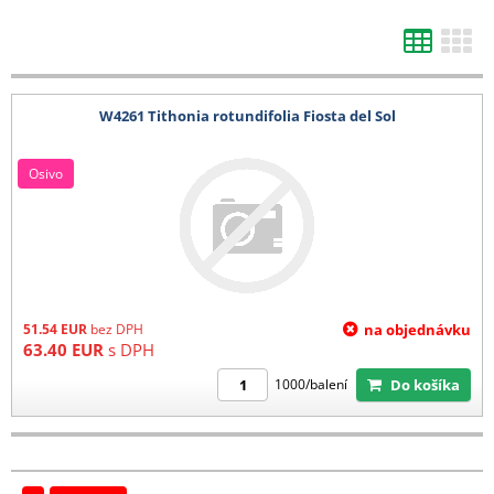
W4261 Tithonia rotundifolia Fiosta del Sol
Osivo
51.54
EUR
bez DPH
na objednávku
63.40
EUR
s DPH
Do košíka
1000/balení