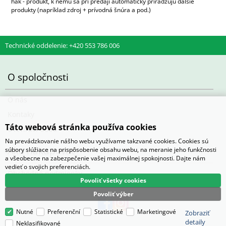
hák - produkt, k nemu sa pri predaji automaticky priradzujú ďalšie
produkty (napríklad zdroj + prívodná šnúra a pod.)
Technické oddelenie: +420 553 786 006
O spoločnosti
O nás
Kontaky
Táto webová stránka používa cookies
Otevírací doba
Na prevádzkovanie nášho webu využívame takzvané cookies. Cookies sú
Ako nakupovať
súbory slúžiace na prispôsobenie obsahu webu, na meranie jeho funkčnosti
a všeobecne na zabezpečenie vašej maximálnej spokojnosti. Dajte nám
vedieť o svojich preferenciách.
Obchodné podmienky
Povoliť všetky cookies
Povoliť výber
Nutné
Preferenční
Statistické
Marketingové
Zobraziť
detaily
Neklasifikované