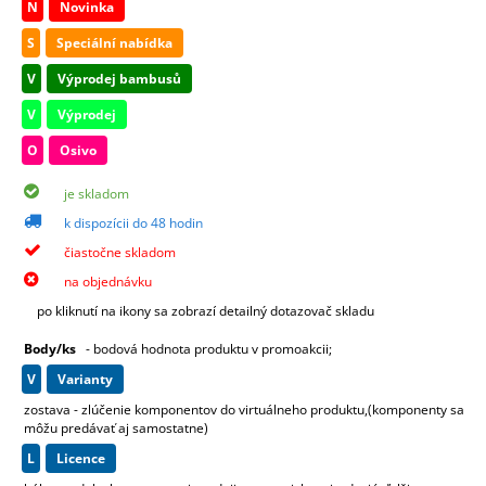
N
Novinka
S
Speciální nabídka
V
Výprodej bambusů
V
Výprodej
O
Osivo
je skladom
k dispozícii do 48 hodin
čiastočne skladom
na objednávku
po kliknutí na ikony sa zobrazí detailný dotazovač skladu
Body/ks
- bodová hodnota produktu v promoakcii;
v
varianty
zostava - zlúčenie komponentov do virtuálneho produktu,(komponenty sa
môžu predávať aj samostatne)
L
licence