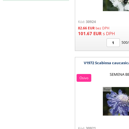
Kód:
30924
82.66
EUR
bez DPH
101.67
EUR
s DPH
500/
V1972 Scabiosa caucasi
SEMENA B
Osivo
Kód:
30921