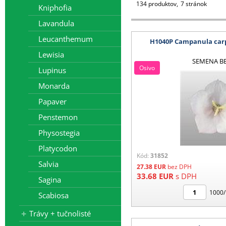
134 produktov
7 stránok
Kniphofia
Lavandula
Leucanthemum
H1040P Campanula carp
Lewisia
SEMENA B
Osivo
Lupinus
Monarda
Papaver
Penstemon
Physostegia
Platycodon
Kód:
31852
Salvia
27.38
EUR
bez DPH
33.68
EUR
s DPH
Sagina
1000/
Scabiosa
Trávy + tučnolisté