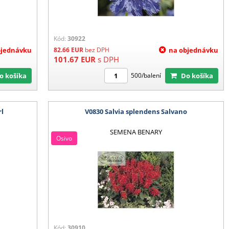
Kód:
30922
bjednávku
82.66
EUR
bez DPH
na objednávku
101.67
EUR
s DPH
Do košíka
Do košíka
500/balení
rl
V0830 Salvia splendens Salvano
SEMENA BENARY
Osivo
Kód:
30910