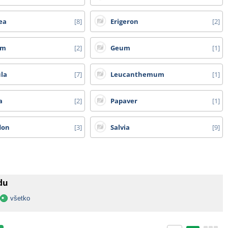
ea
8
Erigeron
2
um
2
Geum
1
la
7
Leucanthemum
1
a
2
Papaver
1
don
3
Salvia
9
adu
všetko