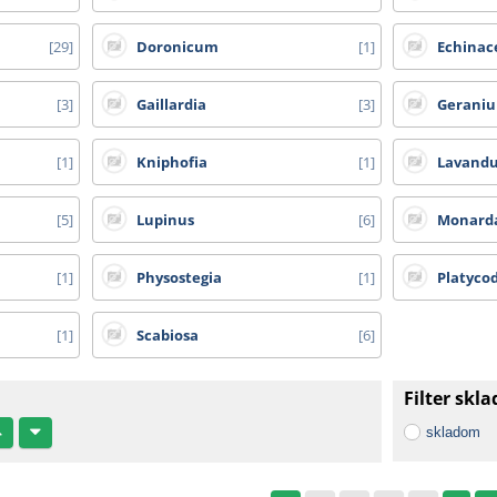
29
Doronicum
1
Echinac
3
Gaillardia
3
Gerani
1
Kniphofia
1
Lavandu
5
Lupinus
6
Monard
1
Physostegia
1
Platyco
1
Scabiosa
6
Filter skl
skladom