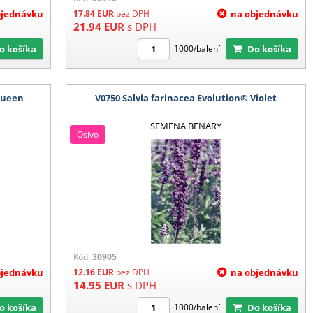
bjednávku
17.84
EUR
bez DPH
na objednávku
21.94
EUR
s DPH
Do košíka
Do košíka
1000/balení
 Queen
V0750 Salvia farinacea Evolution® Violet
SEMENA BENARY
Osivo
Kód:
30905
bjednávku
12.16
EUR
bez DPH
na objednávku
14.95
EUR
s DPH
Do košíka
Do košíka
1000/balení