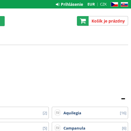
Prihlásenie
EUR
CZK
CZ
SK
Košík je prázdny
2
Aquilegia
16
5
Campanula
6