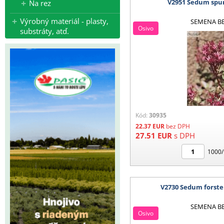
V2951 Sedum spu
Na rez
Výrobný materiál - plasty,
SEMENA B
Osivo
substráty, atď.
Kód:
30935
22.37
EUR
bez DPH
27.51
EUR
s DPH
1000/
V2730 Sedum forst
SEMENA B
Osivo