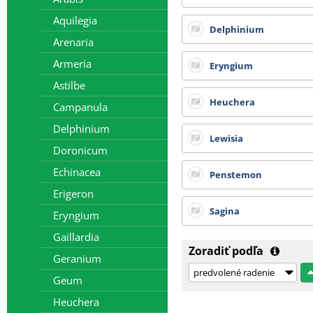
Aquilegia
Delphinium
Arenaria
Armeria
Eryngium
Astilbe
Heuchera
Campanula
Delphinium
Lewisia
Doronicum
Echinacea
Penstemon
Erigeron
Sagina
Eryngium
Gaillardia
Zoradiť podľa
Geranium
Geum
Heuchera