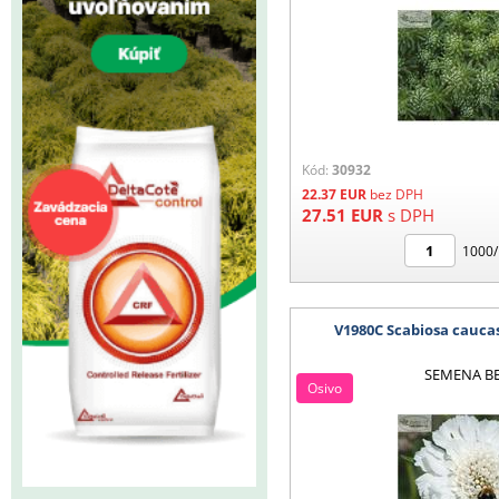
Kód:
30932
22.37
EUR
bez DPH
27.51
EUR
s DPH
1000/
V1980C Scabiosa cauc
SEMENA B
Osivo