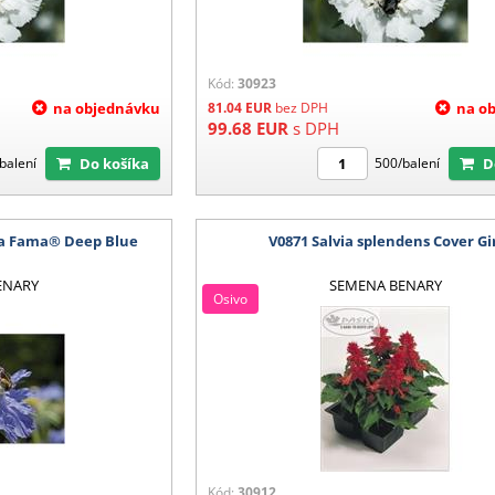
Kód:
30923
na objednávku
81.04
EUR
bez DPH
na o
99.68
EUR
s DPH
Do košíka
balení
500/balení
ca Fama® Deep Blue
V0871 Salvia splendens Cover Gi
ENARY
SEMENA BENARY
Osivo
Kód:
30912