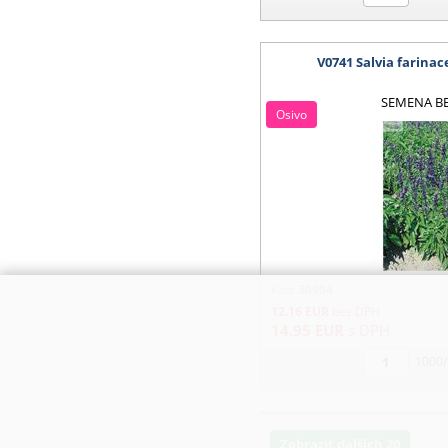
V0741 Salvia farinac
SEMENA B
Osivo
Kód:
30904
12.16
EUR
bez DPH
14.95
EUR
s DPH
1000/
Zobraziť ďalších 20