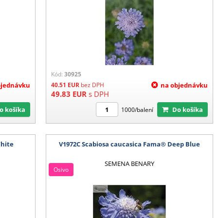
Kód:
30925
bjednávku
40.51
EUR
bez DPH
na objednávku
49.83
EUR
s DPH
Do košíka
Do košíka
1000/balení
White
V1972C Scabiosa caucasica Fama® Deep Blue
SEMENA BENARY
Osivo