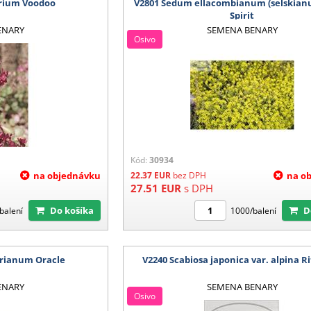
rium Voodoo
V2801 Sedum ellacombianum (selskian
Spirit
ENARY
SEMENA BENARY
Osivo
Kód:
30934
na objednávku
22.37
EUR
bez DPH
na o
27.51
EUR
s DPH
Do košíka
balení
1000/balení
erianum Oracle
V2240 Scabiosa japonica var. alpina R
ENARY
SEMENA BENARY
Osivo