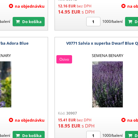
na objednávku
12.16
EUR
bez DPH
na o
14.95
EUR
s DPH
Do košíka
balení
1000/balení
erba Adora Blue
V0771 Salvia x superba Dwarf Blue
ENARY
SEMENA BENARY
Osivo
Kód:
30907
na objednávku
15.41
EUR
bez DPH
na o
18.95
EUR
s DPH
Do košíka
balení
1000/balení