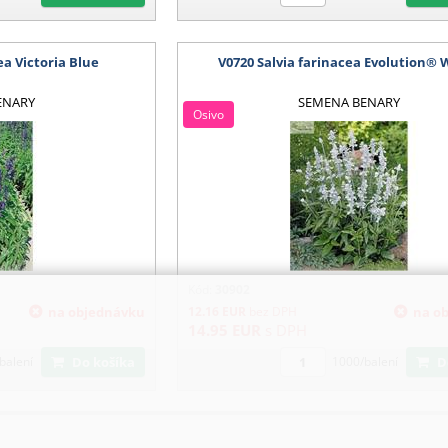
ea Victoria Blue
V0720 Salvia farinacea Evolution® 
ENARY
SEMENA BENARY
Osivo
Kód:
30902
na objednávku
12.16
EUR
bez DPH
na o
14.95
EUR
s DPH
Do košíka
balení
1000/balení