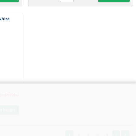
White
bjednávku
Do košíka
1
2
3
4
5