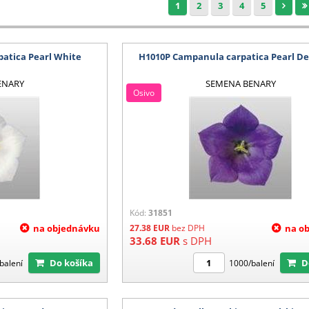
1
2
3
4
5
atica Pearl White
H1010P Campanula carpatica Pearl De
ENARY
SEMENA BENARY
Osivo
Kód:
31851
na objednávku
27.38
EUR
bez DPH
na o
33.68
EUR
s DPH
Do košíka
balení
1000/balení