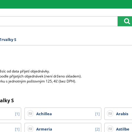
Trvalky S
síc od data přijetí objednávky.
podle přijatých objednávek (není drženo skladem).
bírku s jednotným poštovným 125,-Kč (bez DPH).
edeny minimální odběry.
ednoho druhu semen obdržíte jejich násobek v jednom balení
ky obdržíte 1 bal. s 2000 semeny).
alky S
mostatných balení od 1.druhu, prosíme o info v poznámce.
tek 15,-Kč bez DPH za každé další balení.
1
Achillea
1
Arabis
ez DPH.
1
Armeria
2
Astilbe