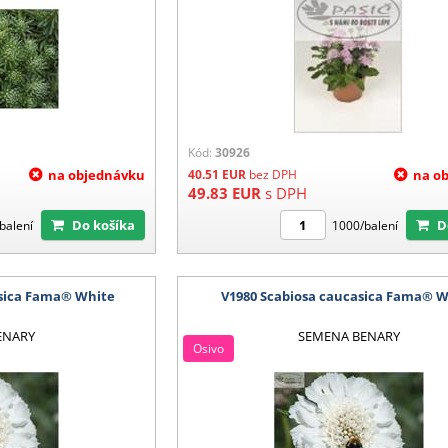
Kód:
30926
na objednávku
40.51
EUR
bez DPH
na o
49.83
EUR
s DPH
Do košíka
balení
1000/balení
asica Fama® White
V1980 Scabiosa caucasica Fama® 
ENARY
SEMENA BENARY
Osivo