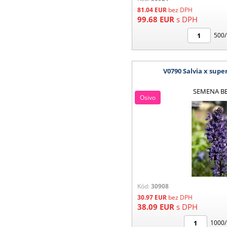
81.04
EUR
bez DPH
99.68
EUR
s DPH
500/
V0790 Salvia x sup
SEMENA B
Osivo
Kód:
30908
30.97
EUR
bez DPH
38.09
EUR
s DPH
1000/