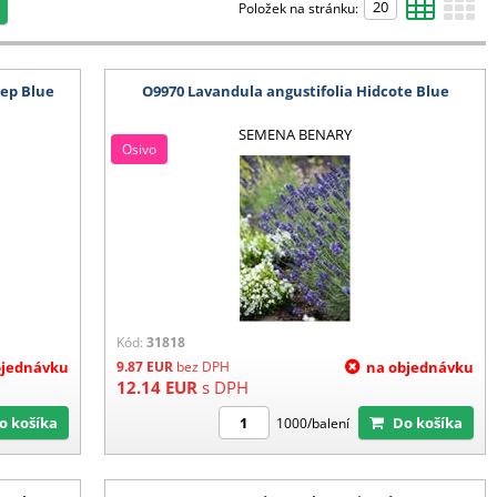
Položek na stránku:
ep Blue
O9970 Lavandula angustifolia Hidcote Blue
SEMENA BENARY
Osivo
Kód:
31818
bjednávku
9.87
EUR
bez DPH
na objednávku
12.14
EUR
s DPH
Do košíka
Do košíka
1000/balení