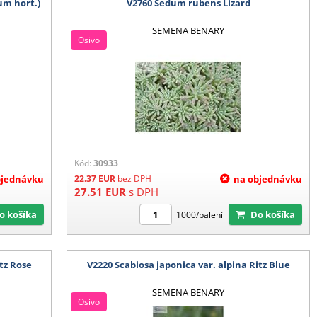
um hort.)
V2760 Sedum rubens Lizard
SEMENA BENARY
Osivo
Kód:
30933
bjednávku
22.37
EUR
bez DPH
na objednávku
27.51
EUR
s DPH
Do košíka
Do košíka
1000/balení
itz Rose
V2220 Scabiosa japonica var. alpina Ritz Blue
SEMENA BENARY
Osivo