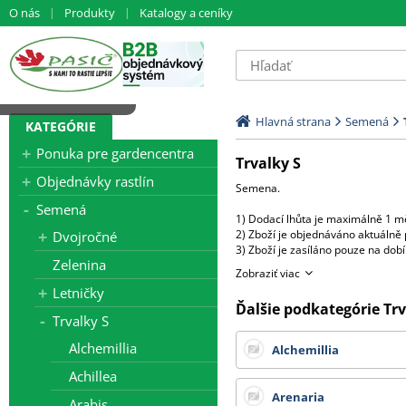
O nás
Produkty
Katalogy a ceníky
čítavam dáta ...
Hlavná strana
Semená
KATEGÓRIE
Ponuka pre gardencentra
Trvalky S
Objednávky rastlín
Semena.
Semená
1) Dodací lhůta je maximálně 1 mě
2) Zboží je objednáváno aktuálně 
Dvojročné
3) Zboží je zasíláno pouze na do
Zelenina
4) U jednotlivých položek jsou uv
Zobraziť viac
5) Při objednání více balení od j
Letničky
( např.objednáte 8 x 250s - fyzic
Ďalšie podkategórie Trv
V případě, že požadujete více sa
Trvalky S
V tom případě bude účtován přípla
Alchemillia
Alchemillia
Všechny ceny zde uvedené jsou b
Achillea
Arenaria
Arabis