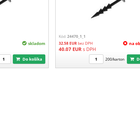
Kód:
24470_1_1
skladom
32.58
EUR
bez DPH
na o
40.07
EUR
s DPH
Do košíka
200/karton