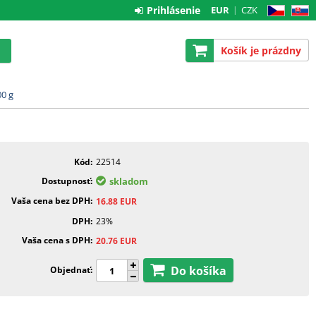
Prihlásenie
EUR
CZK
CZ
SK
Košík je prázdny
00 g
Kód
22514
Dostupnosť
skladom
Vaša cena bez DPH
16.88
EUR
DPH
23%
Vaša cena s DPH
20.76
EUR
Do košíka
Objednať