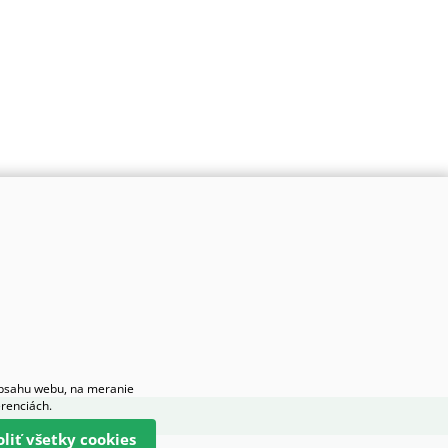
obsahu webu, na meranie
erenciách.
oliť všetky cookies