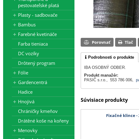
pestovateľské platá
Plasty - sadbovače
Bambus
Farebné kvetináče
Porovnať
Tlač
Farba tieniaca
DC vozíky
Podrobnosti o produkte
Drôtený program
IBA OSOBNÝ ODBER.
Fólie
Produkt manažér:
PASIČ s.r.o., 553 786 006,
p
Gardencentrá
Hadice
Súvisiace produkty
Hnojivá
Chráničky kmeňov
Fixačné klince - 
Drátěné koše na kořeny
Menovky