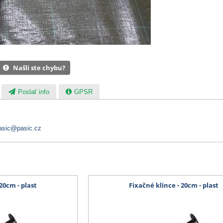
Našli ste chybu?
Poslať info
GPSR
asic@pasic.cz
20cm - plast
Fixačné klince - 20cm - plast