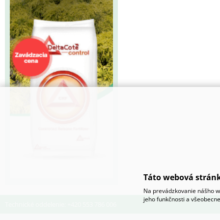
Táto webová stránk
Na prevádzkovanie nášho we
jeho funkčnosti a všeobecne
Technické oddelenie: +420 553 786 006