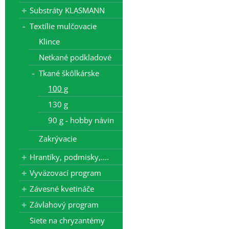
Substráty KLASMANN
Textílie mulčovacie
Klince
Netkané podkladové
Tkané škôlkárske
100 g
130 g
90 g - hobby návin
Zakrývacie
Hrantíky, podmisky,....
Vyväzovací program
Závesné kvetináče
Závlahový program
Siete na chryzantémy