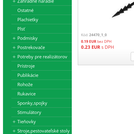
Záhradné náradie
Ostatné
Plachietky
Plsť
Kód:
24470_1_0
Podmisky
0.19
EUR
bez DPH
0.23
EUR
s DPH
Postrekovače
Potreby pre realizátorov
Prístroje
Publikácie
Rohože
Rukavice
Sponky,spojky
Stimulátory
Tieňovky
Stroje,pestovateľské stoly