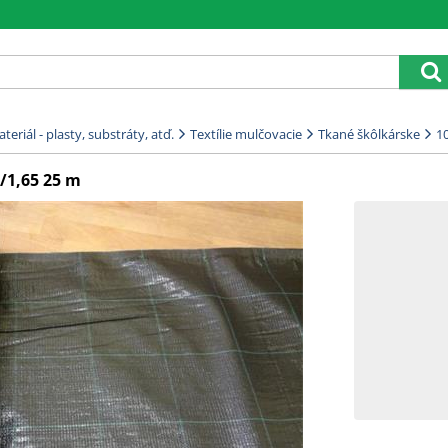
eriál - plasty, substráty, atď.
Textílie mulčovacie
Tkané škôlkárske
1
/1,65 25 m