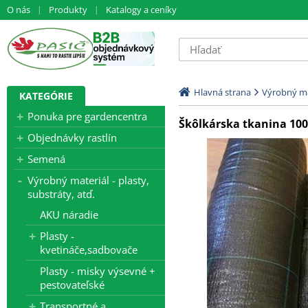
O nás
Produkty
Katalogy a ceníky
Hlavná strana
Výrobný mat
KATEGÓRIE
Ponuka pre gardencentra
Škôlkárska tkanina 100
Objednávky rastlín
Semená
Výrobný materiál - plasty,
substráty, atď.
AKU náradie
Plasty -
kvetináče,sadbovače
Plasty - misky výsevné +
pestovateľské
Transportné a