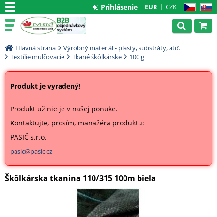
Prihlásenie
EUR
CZK
CZ
SK
Hlavná strana
Výrobný materiál - plasty, substráty, atď.
Textílie mulčovacie
Tkané škôlkárske
100 g
Produkt je vyradený!
Produkt už nie je v našej ponuke.
Kontaktujte, prosím, manažéra produktu:
PASIČ s.r.o.
pasic@pasic.cz
Škôlkárska tkanina 110/315 100m biela