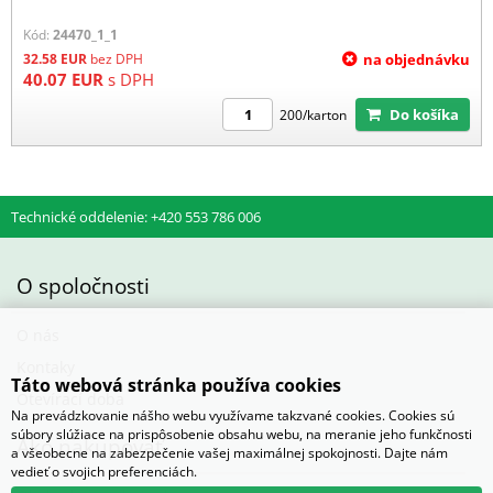
Kód:
24470_1_1
32.58
EUR
bez DPH
na objednávku
40.07
EUR
s DPH
Do košíka
200/karton
Technické oddelenie: +420 553 786 006
O spoločnosti
O nás
Kontaky
Táto webová stránka používa cookies
Otevírací doba
Na prevádzkovanie nášho webu využívame takzvané cookies. Cookies sú
súbory slúžiace na prispôsobenie obsahu webu, na meranie jeho funkčnosti
Ako nakupovať
a všeobecne na zabezpečenie vašej maximálnej spokojnosti. Dajte nám
vedieť o svojich preferenciách.