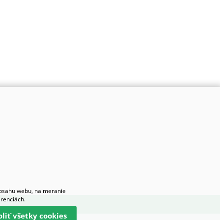
obsahu webu, na meranie
erenciách.
oliť všetky cookies