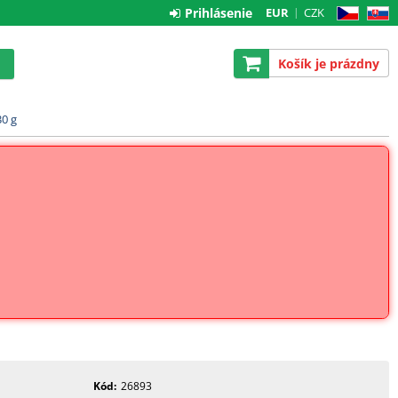
Prihlásenie
EUR
CZK
CZ
SK
Košík je prázdny
30 g
Kód
26893