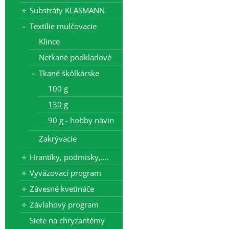
Substráty KLASMANN
Textílie mulčovacie
Klince
Netkané podkladové
Tkané škôlkárske
100 g
130 g
90 g - hobby návin
Zakrývacie
Hrantíky, podmisky,....
Vyväzovací program
Závesné kvetináče
Závlahový program
Siete na chryzantémy