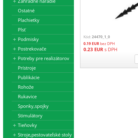
Záhradné náradie
Ostatné
Plachietky
Plsť
Kód:
24470_1_0
Podmisky
0.19
EUR
bez DPH
Postrekovače
0.23
EUR
s DPH
Potreby pre realizátorov
Prístroje
Publikácie
Rohože
Rukavice
Sponky,spojky
Stimulátory
Tieňovky
Stroje,pestovateľské stoly