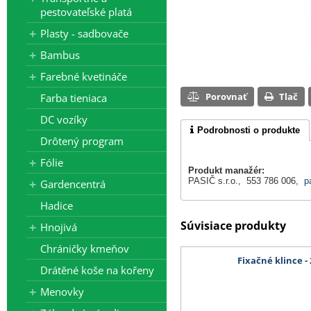
pestovateľské platá
Plasty - sadbovače
Bambus
Farebné kvetináče
Porovnať
Tlač
Farba tieniaca
DC vozíky
Podrobnosti o produkte
Drôtený program
Fólie
Produkt manažér:
PASIČ s.r.o., 553 786 006,
p
Gardencentrá
Hadice
Súvisiace produkty
Hnojivá
Chráničky kmeňov
Fixačné klince - 
Drátěné koše na kořeny
Menovky