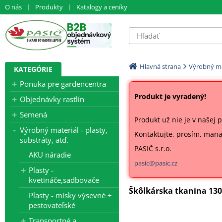
O nás
Produkty
Katalogy a ceníky
Hlavná strana
Výrobný mat
KATEGÓRIE
Ponuka pre gardencentra
Produkt je vyradený!
Objednávky rastlín
Semená
Produkt už nie je v našej 
Výrobný materiál - plasty,
Kontaktujte, prosím, man
substráty, atď.
PASIČ s.r.o.
AKU náradie
pasic@pasic.cz
Plasty -
kvetináče,sadbovače
Škôlkárska tkanina 13
Plasty - misky výsevné +
pestovateľské
Transportné a