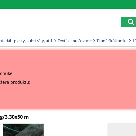
eriál - plasty, substráty, atď.
Textílie mulčovacie
Tkané škôlkárske
1
ponuke.
ažéra produktu:
0g/3,30x50 m