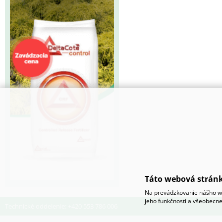
Táto webová stránk
Na prevádzkovanie nášho we
jeho funkčnosti a všeobecne
Technické oddelenie: +420 553 786 006