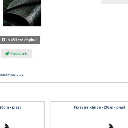
Našli ste chybu?
Poslať info
asic@pasic.cz
20cm - plast
Fixačné klince - 20cm - plast