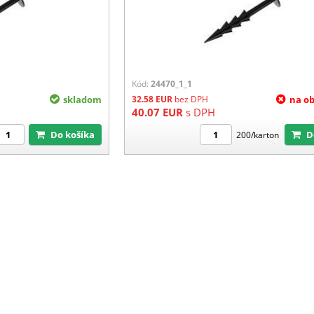
Kód:
24470_1_1
skladom
32.58
EUR
bez DPH
na o
40.07
EUR
s DPH
Do košíka
200/karton