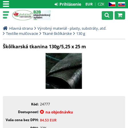
Prihlásenie
EUR
CZK
CZ
SK
Hlavná strana
Výrobný materiál - plasty, substráty, atď.
Textílie mulčovacie
Tkané škôlkárske
130 g
Škôlkarská tkanina 130g/5,25 x 25 m
Kód
24777
Dostupnosť
na objednávku
Vaša cena bez DPH
84.53
EUR