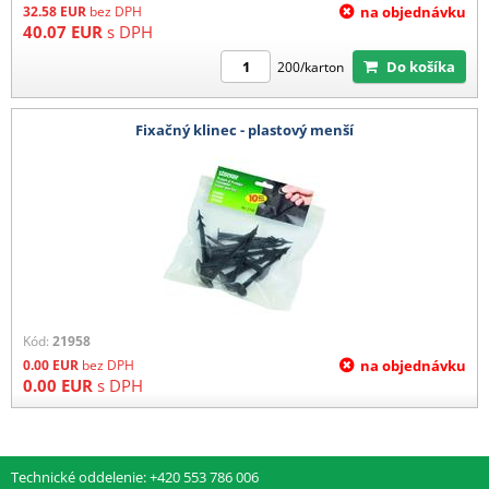
32.58
EUR
bez DPH
na objednávku
40.07
EUR
s DPH
Do košíka
200/karton
Fixačný klinec - plastový menší
Kód:
21958
0.00
EUR
bez DPH
na objednávku
0.00
EUR
s DPH
Technické oddelenie: +420 553 786 006