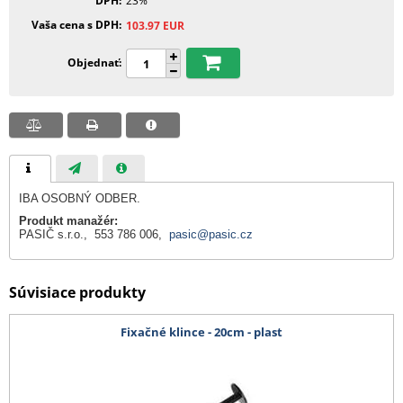
DPH
23%
Vaša cena s DPH
103.97
EUR
Objednať
IBA OSOBNÝ ODBER.
Produkt manažér:
PASIČ s.r.o., 553 786 006,
pasic@pasic.cz
Súvisiace produkty
Fixačné klince - 20cm - plast