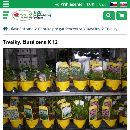
Prihlásenie
EUR
CZK
CZ
SK
Hlavná strana
Ponuka pre gardencentra
Rastliny
Trvalky
Trvalky, žlutá cena K 12