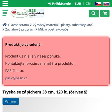
Prihlásenie
EUR
CZK
CZ
SK
Hlavná strana
Výrobný materiál - plasty, substráty, atď.
Závlahový program
Mikro postrekovače
Produkt je vyradený!
Produkt už nie je v našej ponuke.
Kontaktujte, prosím, manažéra produktu:
PASIČ s.r.o.
pasic@pasic.cz
Tryska se zápichem 38 cm, 120 lt. (červená)
varianty