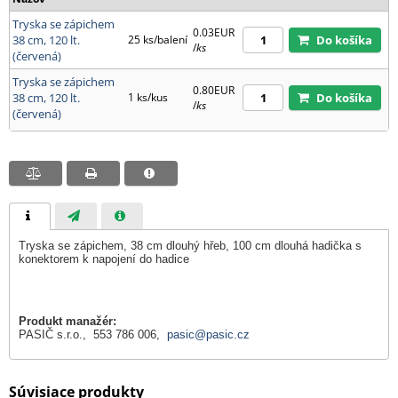
Tryska se zápichem
0.03EUR
38 cm, 120 lt.
25 ks/balení
Do košíka
/
ks
(červená)
Tryska se zápichem
0.80EUR
38 cm, 120 lt.
1 ks/kus
Do košíka
/
ks
(červená)
Tryska se zápichem, 38 cm dlouhý hřeb, 100 cm dlouhá hadička s
konektorem k napojení do hadice
Produkt manažér:
PASIČ s.r.o., 553 786 006,
pasic@pasic.cz
Súvisiace produkty