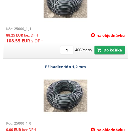
Kód:
25000_1_1
88.25
EUR
bez DPH
na objednávku
108.55
EUR
s DPH
Do košíka
400/metry
PE hadice 16 x 1,2 mm
Kód:
25000_1_0
0.00
EUR
bez DPH
na objednávku