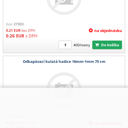
Kód:
27303
0.21
EUR
bez DPH
na objednávku
0.26
EUR
s DPH
Do košíka
400/metry
Odkapávací kulatá hadice 16mm-1mm 75 cm
Kód:
27304
0.20
EUR
bez DPH
na objednávku