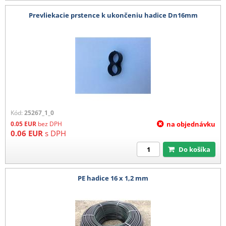
Prevliekacie prstence k ukončeniu hadice Dn16mm
Kód:
25267_1_0
0.05
EUR
bez DPH
na objednávku
0.06
EUR
s DPH
Do košíka
PE hadice 16 x 1,2 mm