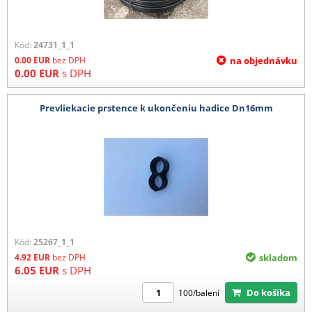
Kód:
24731_1_1
0.00
EUR
bez DPH
na objednávku
0.00
EUR
s DPH
Prevliekacie prstence k ukončeniu hadice Dn16mm
Kód:
25267_1_1
4.92
EUR
bez DPH
skladom
6.05
EUR
s DPH
Do košíka
100/balení