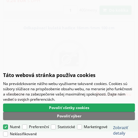
0.24
EUR
s DPH
Do košíka
400/metry
Odkapávací kulatá hadice 16mm-1mm 100 cm
Táto webová stránka používa cookies
Na prevádzkovanie nášho webu využívame takzvané cookies. Cookies sú
Kód:
27305
súbory slúžiace na prispôsobenie obsahu webu, na meranie jeho funkčnosti
0.00
EUR
bez DPH
na objednávku
a všeobecne na zabezpečenie vašej maximálnej spokojnosti. Dajte nám
0.00
EUR
s DPH
vedieť o svojich preferenciách.
Povoliť všetky cookies
Povoliť výber
Technické oddelenie: +420 553 786 006
Nutné
Preferenční
Statistické
Marketingové
Zobraziť
detaily
Neklasifikované