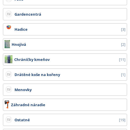
Gardencentrá
Hadice
3
Hnojivá
2
Chráničky kmeňov
11
Drátěné koše na kořeny
1
Menovky
Záhradné náradie
Ostatné
19