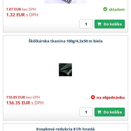
1.07
EUR
bez DPH
skladom
1.32
EUR
s DPH
Do košíka
Škôlkárska tkanina 100g/4,2x50 m biela
110.85
EUR
bez DPH
na objednávku
136.35
EUR
s DPH
Do košíka
Kvapková redukcia 8 l/h hnedá