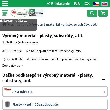
Prihlásenie
EUR
CZK
CZ
SK
čítavam dáta ...
Hlavná strana
Výrobný materiál - plasty, substráty, atď.
Výrobný materiál - plasty, substráty, atď.
3. Neživý, výrobní materiál
a) 0 - 3999 Kč 125 Kč neplatí pro níže uvedené výjimky
b) nad 4000 Kč doprava zdarma - neplatí pro níže uvedené výjimky
Zobraziť viac
výjimky:
Ďalšie podkategórie Výrobný materiál - plasty,
- substráty, perlit, hnojiva, kůra 2000 Kč za každou započatou
paletu, 3500 Kč za 2 palety,
substráty, atď.
4000 Kč za 3 palety, 4500 Kč za 4 palety
AKU náradie
1
a 5000 Kč za 5 9 palet.
Od 10 palet doprava zdarma.
Plasty - kvetináče,sadbovače
- bílá netkaná 19 g textilie v délce 3,20 m cena dopravy na dotaz