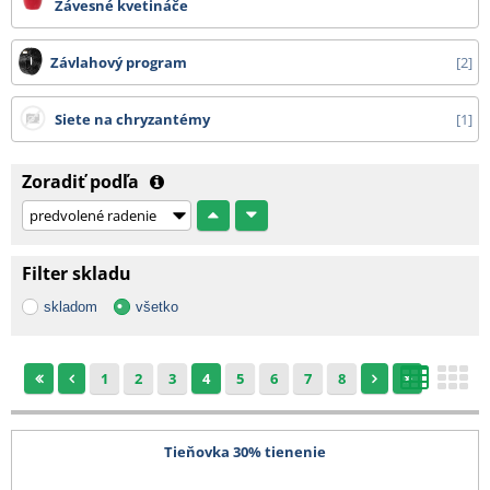
Závesné kvetináče
Závlahový program
2
Siete na chryzantémy
1
Zoradiť podľa
Filter skladu
skladom
všetko
1
2
3
4
5
6
7
8
Tieňovka 30% tienenie