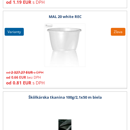
od
1.19
EUR
s DPH
MAL 20 white REC
varianty
Zľava
od
2 327.27
EUR
s DPH
od
0.66
EUR
bez DPH
od
0.81
EUR
s DPH
Škôlkárska tkanina 100g/2,1x50 m biela