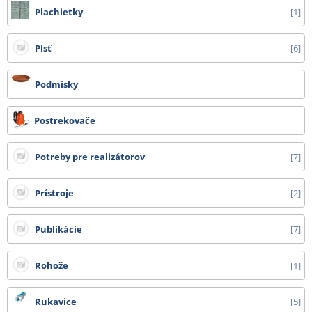
Plachietky
1
Plsť
6
Podmisky
Postrekovače
Potreby pre realizátorov
7
Prístroje
2
Publikácie
7
Rohože
1
Rukavice
5