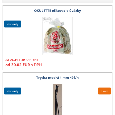
OKULETTE očkovacie úväzky
varianty
od
24.41
EUR
bez DPH
od
30.02
EUR
s DPH
Tryska modrá 1 mm 49 l/h
varianty
Zľava